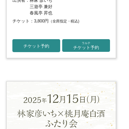
出演者：林家 彦いち
三遊亭 兼好
春風亭 昇也
チケット：3,800円
（全席指定・税込)
ラルテ
チケット予約
チケット予約