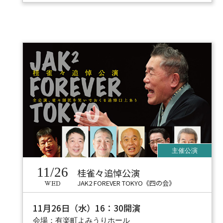
11/26
桂雀々追悼公演
JAK2 FOREVER TOKYO《四の会》
WED
11月26日（水）16：30開演
会場：有楽町よみうりホール