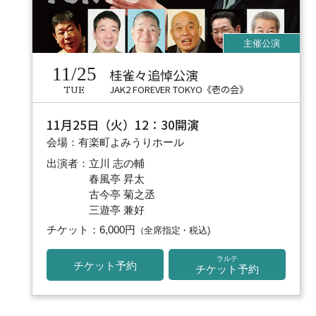
11/25
桂雀々追悼公演
JAK2 FOREVER TOKYO《壱の会》
TUE
11月25日（火）12：30開演
会場：有楽町よみうりホール
出演者：立川 志の輔
春風亭 昇太
古今亭 菊之丞
三遊亭 兼好
チケット：6,000円
（全席指定・税込)
ラルテ
チケット予約
チケット予約