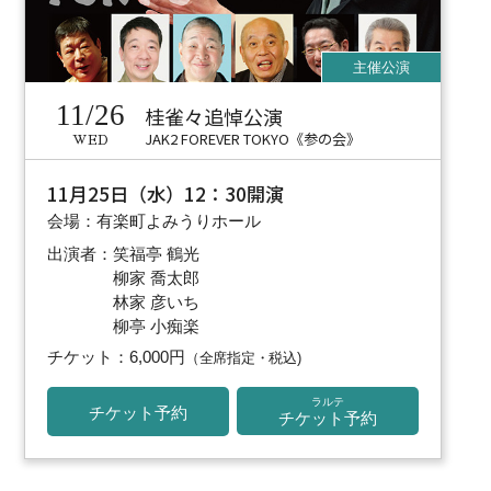
11/26
桂雀々追悼公演
JAK2 FOREVER TOKYO《参の会》
WED
11月25日（水）12：30開演
会場：有楽町よみうりホール
出演者：笑福亭 鶴光
柳家 喬太郎
林家 彦いち
柳亭 小痴楽
チケット：6,000円
（全席指定・税込)
ラルテ
チケット予約
チケット予約