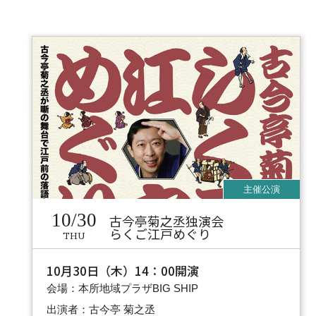
10/30
古今亭菊之丞独演会
らくご江戸めぐり
THU
10月30日（木）14：00開演
会場：本所地域プラザBIG SHIP
出演者：古今亭 菊之丞