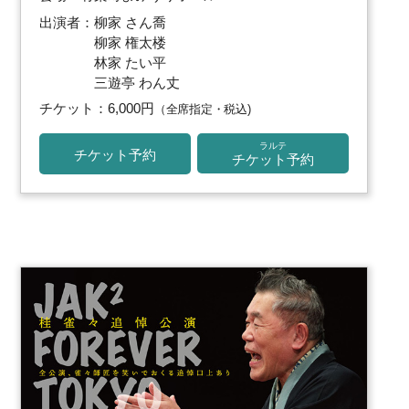
出演者：柳家 さん喬
柳家 権太楼
林家 たい平
三遊亭 わん丈
チケット：6,000円
（全席指定・税込)
ラルテ
チケット予約
チケット予約