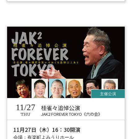
11/27
桂雀々追悼公演
JAK2 FOREVER TOKYO《六の会》
THU
11月27日（木）16：30開演
会場：有楽町よみうりホール