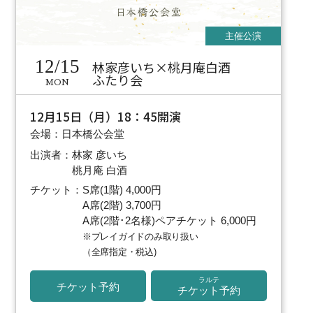
12/15
林家彦いち×桃月庵白酒
ふたり会
MON
12月15日（月）18：45開演
会場：日本橋公会堂
出演者：林家 彦いち
桃月庵 白酒
チケット：S席(1階) 4,000円
A席(2階) 3,700円
A席(2階･2名様)ペアチケット 6,000円
※プレイガイドのみ取り扱い
（全席指定・税込)
ラルテ
チケット予約
チケット予約