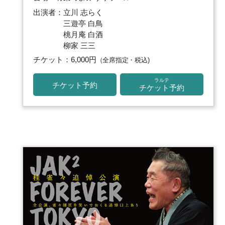
出演者：立川 志らく
三遊亭 白鳥
桃月庵 白酒
柳家 三三
チケット：6,000円
（全席指定・税込)
ラルテ
チケット予約
チケット予約