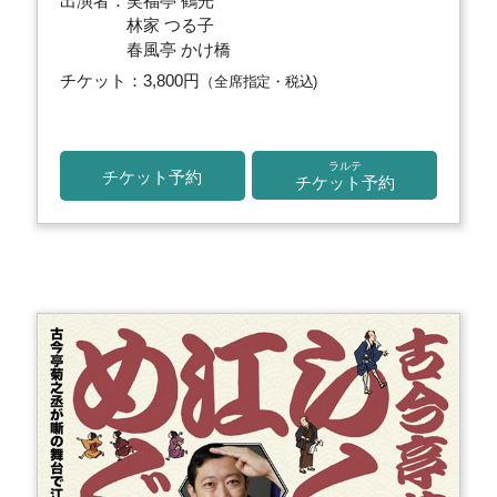
出演者：笑福亭 鶴光
林家 つる子
春風亭 かけ橋
チケット：3,800円
（全席指定・税込)
ラルテ
チケット予約
チケット予約