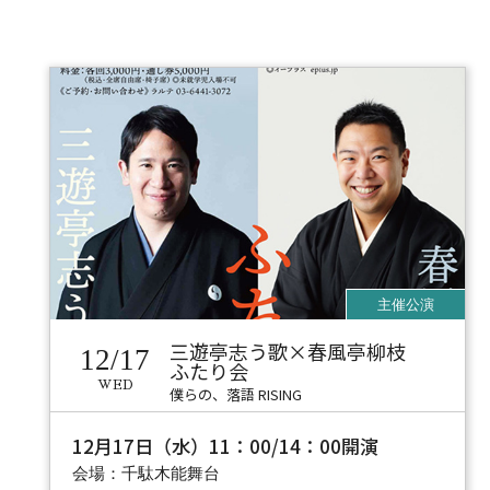
三遊亭志う歌×春風亭柳枝
12/17
ふたり会
WED
僕らの、落語 RISING
12月17日（水）11：00/14：00開演
会場：千駄木能舞台