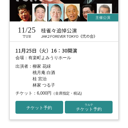
11/25
桂雀々追悼公演
JAK2 FOREVER TOKYO《弐の会》
TUE
11月25日（火）16：30開演
会場：有楽町よみうりホール
出演者：柳家 花緑
桃月庵 白酒
桂 宮治
林家 つる子
チケット：6,000円
（全席指定・税込)
ラルテ
チケット予約
チケット予約