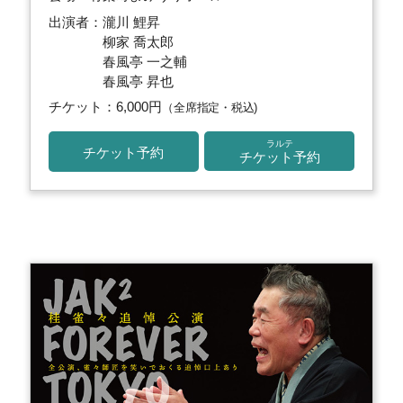
出演者：瀧川 鯉昇
柳家 喬太郎
春風亭 一之輔
春風亭 昇也
チケット：6,000円
（全席指定・税込)
ラルテ
チケット予約
チケット予約