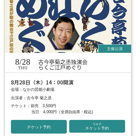
8/28
古今亭菊之丞独演会
らくご江戸めぐり
THU
8月28日（木）14：00開演
会場：なかの芸能小劇場
出演者：古今亭 菊之丞
チケット：前売 3,500円
当日 4,000円
（全席自由席・税込)
ラルテ
チケット予約
チケット予約