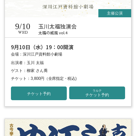
9/10
玉川太福独演会
太福の威風 vol.4
WED
9月10日（水）19：00開演
会場：深川江戸資料館小劇場
出演者：玉川 太福
ゲスト：柳家 さん喬
チケット：3,800円
（全席指定・税込)
ラルテ
チケット予約
チケット予約