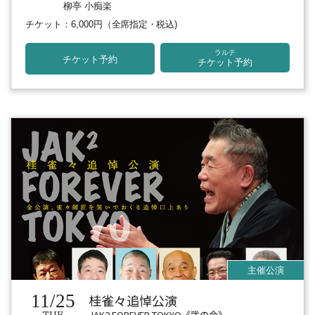
柳亭 小痴楽
チケット：6,000円
（全席指定・税込)
ラルテ
チケット予約
チケット予約
11/25
桂雀々追悼公演
JAK2 FOREVER TOKYO《弐の会》