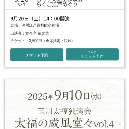
らくご江戸めぐり
SAT
9月20日（土）14：00開演
会場：深川江戸資料館小劇場
出演者：古今亭 菊之丞
チケット：3,500円
（全席指定・税込)
ラルテ
チケット予約
チケット予約