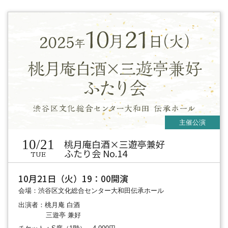
10/21
桃月庵白酒×三遊亭兼好
ふたり会 No.14
TUE
10月21日（火）19：00開演
会場：渋谷区文化総合センター大和田伝承ホール
出演者：桃月庵 白酒
三遊亭 兼好