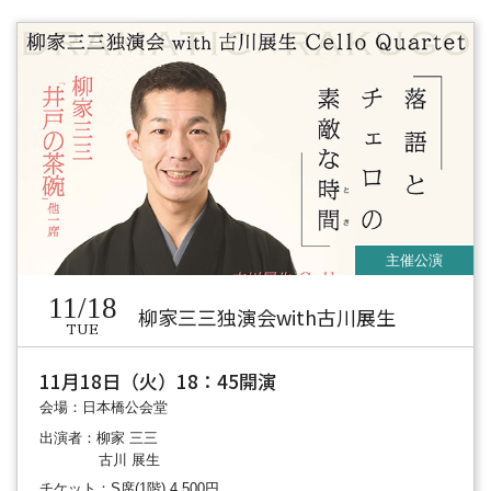
11/18
柳家三三独演会with古川展生
TUE
11月18日（火）18：45開演
会場：日本橋公会堂
出演者：柳家 三三
古川 展生
チケット：S席(1階) 4,500円