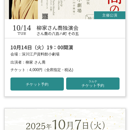
10/14
柳家さん喬独演会
さん喬の八百ハ町 その五
TUE
10月14日（火）19：00開演
会場：深川江戸資料館小劇場
出演者：柳家 さん喬
チケット：4,000円
（全席指定・税込)
ラルテ
チケット予約
チケット予約