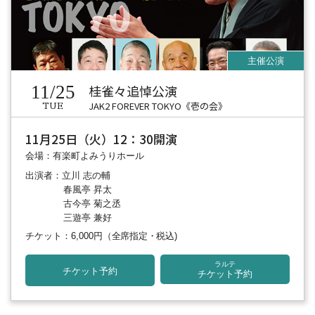
11/25
桂雀々追悼公演
JAK2 FOREVER TOKYO《壱の会》
TUE
11月25日（火）12：30開演
会場：有楽町よみうりホール
出演者：立川 志の輔
春風亭 昇太
古今亭 菊之丞
三遊亭 兼好
チケット：6,000円
（全席指定・税込)
ラルテ
チケット予約
チケット予約