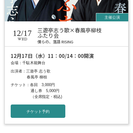
三遊亭志う歌×春風亭柳枝
12/17
ふたり会
WED
僕らの、落語 RISING
12月17日（水）11：00/14：00開演
会場：千駄木能舞台
出演者：三遊亭 志う歌
春風亭 柳枝
チケット：各回 3,000円
通し券 5,000円
（全席指定・税込)
チケット予約