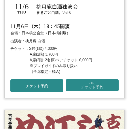
11/6
桃月庵白酒独演会
まるごと白酒。Vol.6
THU
11月6日（木）18：45開演
会場：日本橋公会堂（日本橋劇場）
出演者：桃月庵 白酒
チケット：S席(1階) 4,000円
A席(2階) 3,700円
A席(2階･2名様)ペアチケット 6,000円
※プレイガイドのみ取り扱い
（全席指定・税込)
ラルテ
チケット予約
チケット予約