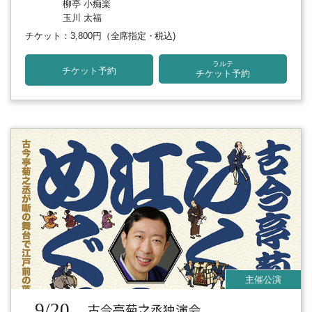
柳亭 小痴楽
玉川 太福
チケット：3,800円
（全席指定・税込)
ラルテ
チケット予約
チケット予約
9/20
古今亭菊之丞独演会