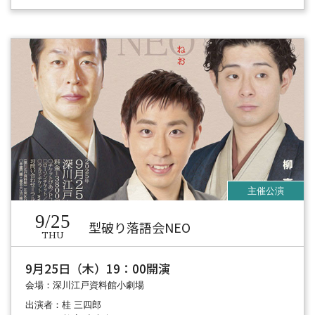
9/25
型破り落語会NEO
THU
9月25日（木）19：00開演
会場：深川江戸資料館小劇場
出演者：桂 三四郎