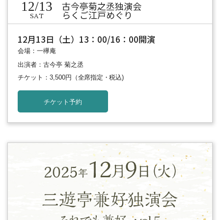
12/13
古今亭菊之丞独演会
らくご江戸めぐり
SAT
12月13日（土）13：00/16：00開演
会場：一欅庵
出演者：古今亭 菊之丞
チケット：3,500円
（全席指定・税込)
チケット予約