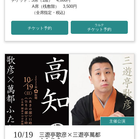
チケット：S席（1階） 4,000円
A席（桟敷階） 3,500円
（全席指定・税込)
ラルテ
チケット予約
チケット予約
10/19
三遊亭歌彦×三遊亭萬都