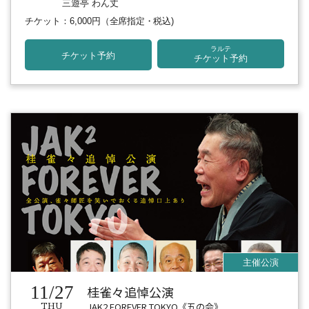
三遊亭 わん丈
チケット：6,000円
（全席指定・税込)
ラルテ
チケット予約
チケット予約
11/27
桂雀々追悼公演
JAK2 FOREVER TOKYO《五の会》
THU