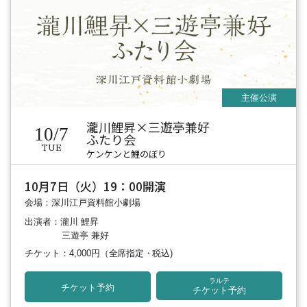
瀧川鯉昇×三遊亭兼好
10/7
ふたり会
TUE
ケンケンと鯉のぼり
10月7日（火）19：00開演
会場：深川江戸資料館小劇場
出演者：瀧川 鯉昇
三遊亭 兼好
チケット：4,000円
（全席指定・税込)
ラルテ
チケット予約
チケット予約