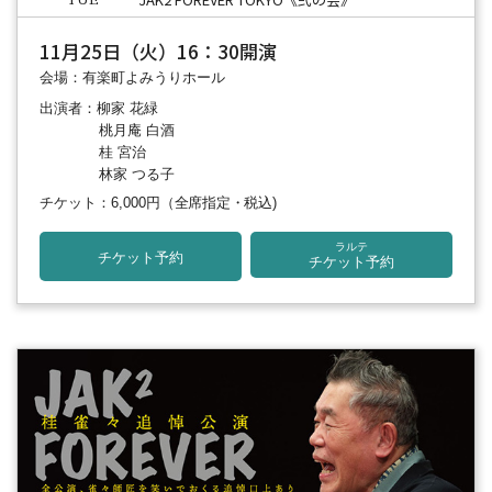
TUE
11月25日（火）16：30開演
会場：有楽町よみうりホール
出演者：柳家 花緑
桃月庵 白酒
桂 宮治
林家 つる子
チケット：6,000円
（全席指定・税込)
ラルテ
チケット予約
チケット予約