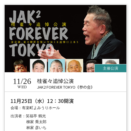
11/26
桂雀々追悼公演
JAK2 FOREVER TOKYO《参の会》
WED
11月25日（水）12：30開演
会場：有楽町よみうりホール
出演者：笑福亭 鶴光
柳家 喬太郎
林家 彦いち