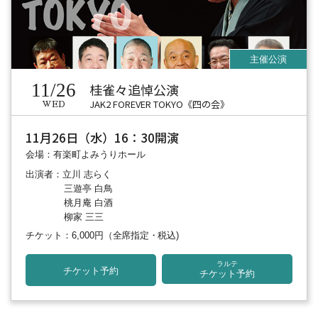
11/26
桂雀々追悼公演
JAK2 FOREVER TOKYO《四の会》
WED
11月26日（水）16：30開演
会場：有楽町よみうりホール
出演者：立川 志らく
三遊亭 白鳥
桃月庵 白酒
柳家 三三
チケット：6,000円
（全席指定・税込)
ラルテ
チケット予約
チケット予約