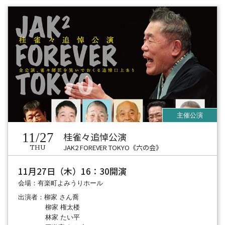
11/27
桂雀々追悼公演
JAK2 FOREVER TOKYO《六の会》
THU
11月27日（木）16：30開演
会場：有楽町よみうりホール
出演者：柳家 さん喬
柳家 権太楼
林家 たい平