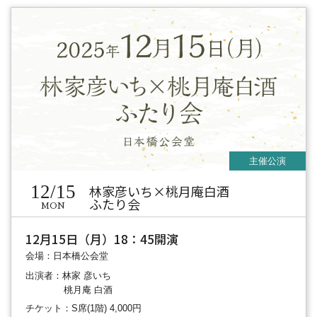
12/15
林家彦いち×桃月庵白酒
ふたり会
MON
12月15日（月）18：45開演
会場：日本橋公会堂
出演者：林家 彦いち
桃月庵 白酒
チケット：S席(1階) 4,000円