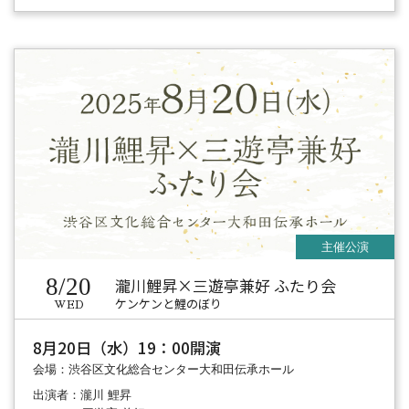
8/20
瀧川鯉昇×三遊亭兼好 ふたり会
ケンケンと鯉のぼり
WED
8月20日（水）19：00開演
会場：渋谷区文化総合センター大和田伝承ホール
出演者：瀧川 鯉昇