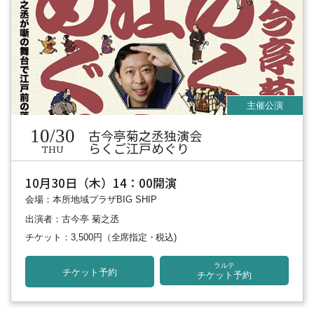
10/30
古今亭菊之丞独演会
らくご江戸めぐり
THU
10月30日（木）14：00開演
会場：本所地域プラザBIG SHIP
出演者：古今亭 菊之丞
チケット：3,500円
（全席指定・税込)
ラルテ
チケット予約
チケット予約