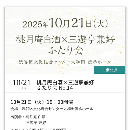
10/21
桃月庵白酒×三遊亭兼好
ふたり会 No.14
TUE
10月21日（火）19：00開演
会場：渋谷区文化総合センター大和田伝承ホール
出演者：桃月庵 白酒
三遊亭 兼好