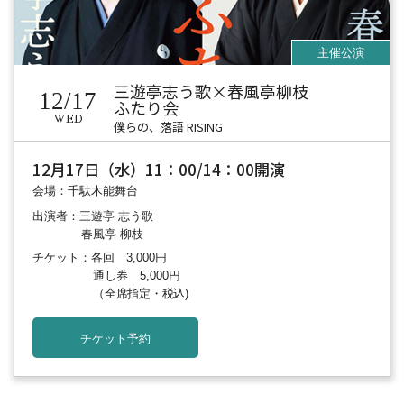
三遊亭志う歌×春風亭柳枝
12/17
ふたり会
WED
僕らの、落語 RISING
12月17日（水）11：00/14：00開演
会場：千駄木能舞台
出演者：三遊亭 志う歌
春風亭 柳枝
チケット：各回 3,000円
通し券 5,000円
（全席指定・税込)
チケット予約