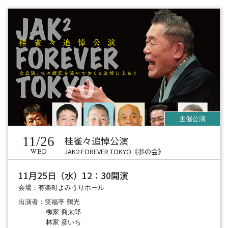
11/26
桂雀々追悼公演
JAK2 FOREVER TOKYO《参の会》
WED
11月25日（水）12：30開演
会場：有楽町よみうりホール
出演者：笑福亭 鶴光
柳家 喬太郎
林家 彦いち