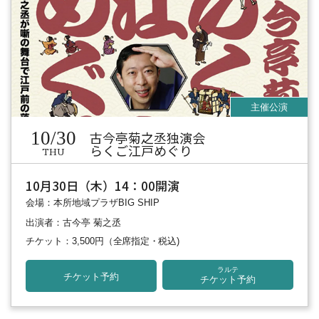
10/30
古今亭菊之丞独演会
らくご江戸めぐり
THU
10月30日（木）14：00開演
会場：本所地域プラザBIG SHIP
出演者：古今亭 菊之丞
チケット：3,500円
（全席指定・税込)
ラルテ
チケット予約
チケット予約