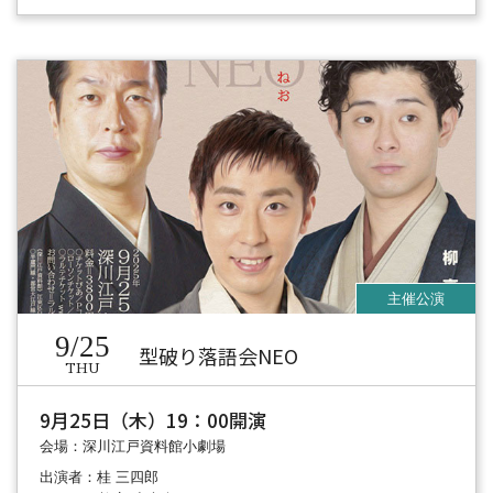
9/25
型破り落語会NEO
THU
9月25日（木）19：00開演
会場：深川江戸資料館小劇場
出演者：桂 三四郎