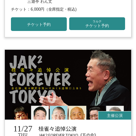
三遊亭 わん丈
チケット：6,000円
（全席指定・税込)
ラルテ
チケット予約
チケット予約
11/27
桂雀々追悼公演
JAK2 FOREVER TOKYO《五の会》
THU