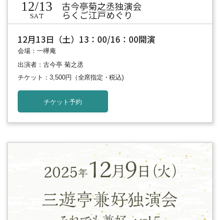
12/13
古今亭菊之丞独演会
らくご江戸めぐり
SAT
12月13日（土）13：00/16：00開演
会場：一欅庵
出演者：古今亭 菊之丞
チケット：3,500円
（全席指定・税込)
チケット予約