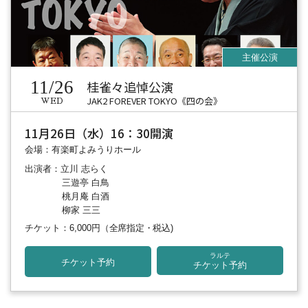
11/26
桂雀々追悼公演
JAK2 FOREVER TOKYO《四の会》
WED
11月26日（水）16：30開演
会場：有楽町よみうりホール
出演者：立川 志らく
三遊亭 白鳥
桃月庵 白酒
柳家 三三
チケット：6,000円
（全席指定・税込)
ラルテ
チケット予約
チケット予約