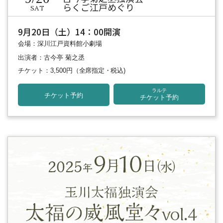
らくご江戸めぐり
SAT
9月20日（土）14：00開演
会場：深川江戸資料館小劇場
出演者：古今亭 菊之丞
チケット：3,500円
（全席指定・税込)
ラルテ
チケット予約
チケット予約