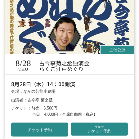
8/28
古今亭菊之丞独演会
らくご江戸めぐり
THU
8月28日（木）14：00開演
会場：なかの芸能小劇場
出演者：古今亭 菊之丞
チケット：前売 3,500円
当日 4,000円
（全席自由席・税込)
ラルテ
チケット予約
チケット予約