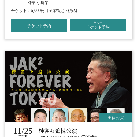
柳亭 小痴楽
チケット：6,000円
（全席指定・税込)
ラルテ
チケット予約
チケット予約
11/25
桂雀々追悼公演
JAK2 FOREVER TOKYO《弐の会》