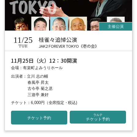
11/25
桂雀々追悼公演
JAK2 FOREVER TOKYO《壱の会》
TUE
11月25日（火）12：30開演
会場：有楽町よみうりホール
出演者：立川 志の輔
春風亭 昇太
古今亭 菊之丞
三遊亭 兼好
チケット：6,000円
（全席指定・税込)
ラルテ
チケット予約
チケット予約