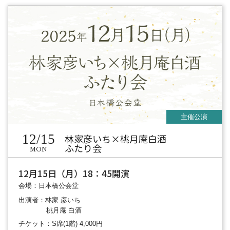
12/15
林家彦いち×桃月庵白酒
ふたり会
MON
12月15日（月）18：45開演
会場：日本橋公会堂
出演者：林家 彦いち
桃月庵 白酒
チケット：S席(1階) 4,000円