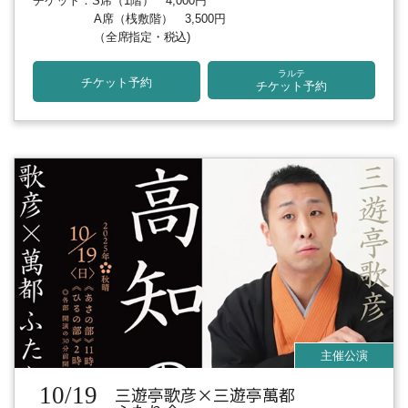
チケット：S席（1階） 4,000円
A席（桟敷階） 3,500円
（全席指定・税込)
ラルテ
チケット予約
チケット予約
10/19
三遊亭歌彦×三遊亭萬都