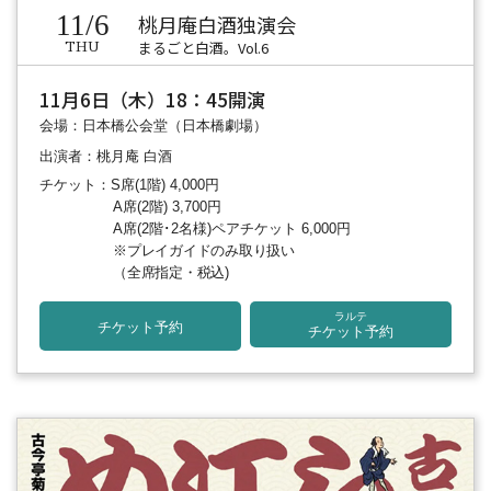
11/6
桃月庵白酒独演会
まるごと白酒。Vol.6
THU
11月6日（木）18：45開演
会場：日本橋公会堂（日本橋劇場）
出演者：桃月庵 白酒
チケット：S席(1階) 4,000円
A席(2階) 3,700円
A席(2階･2名様)ペアチケット 6,000円
※プレイガイドのみ取り扱い
（全席指定・税込)
ラルテ
チケット予約
チケット予約