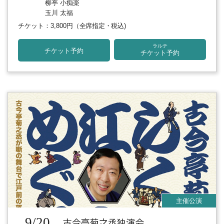
柳亭 小痴楽
玉川 太福
チケット：3,800円
（全席指定・税込)
ラルテ
チケット予約
チケット予約
9/20
古今亭菊之丞独演会