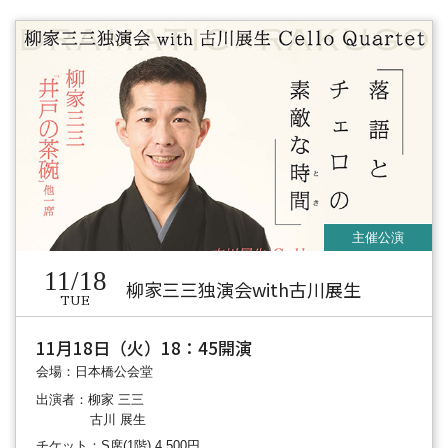
11/18
柳家三三独演会with古川展生
TUE
11月18日（火）18：45開演
会場：日本橋公会堂
出演者：柳家 三三
古川 展生
チケット：S席(1階) 4,500円