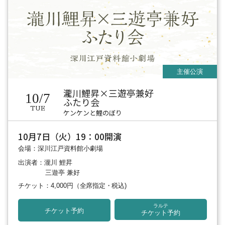
瀧川鯉昇×三遊亭兼好
10/7
ふたり会
TUE
ケンケンと鯉のぼり
10月7日（火）19：00開演
会場：深川江戸資料館小劇場
出演者：瀧川 鯉昇
三遊亭 兼好
チケット：4,000円
（全席指定・税込)
ラルテ
チケット予約
チケット予約