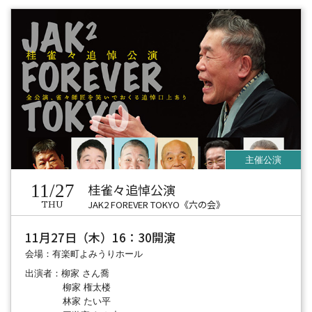
11/27
桂雀々追悼公演
JAK2 FOREVER TOKYO《六の会》
THU
11月27日（木）16：30開演
会場：有楽町よみうりホール
出演者：柳家 さん喬
柳家 権太楼
林家 たい平