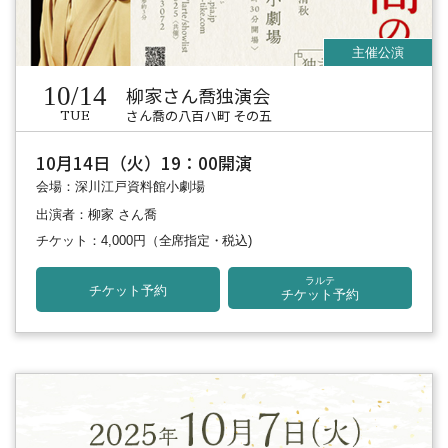
10/14
柳家さん喬独演会
さん喬の八百ハ町 その五
TUE
10月14日（火）19：00開演
会場：深川江戸資料館小劇場
出演者：柳家 さん喬
チケット：4,000円
（全席指定・税込)
ラルテ
チケット予約
チケット予約