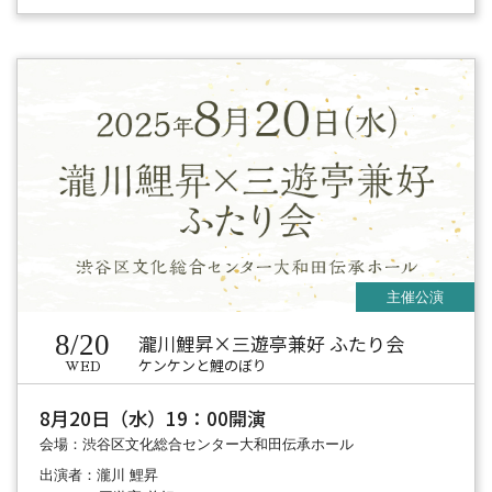
8/20
瀧川鯉昇×三遊亭兼好 ふたり会
ケンケンと鯉のぼり
WED
8月20日（水）19：00開演
会場：渋谷区文化総合センター大和田伝承ホール
出演者：瀧川 鯉昇