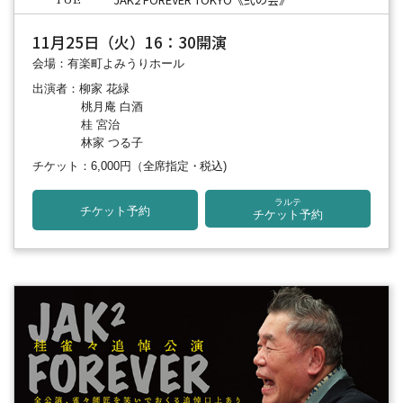
TUE
11月25日（火）16：30開演
会場：有楽町よみうりホール
出演者：柳家 花緑
桃月庵 白酒
桂 宮治
林家 つる子
チケット：6,000円
（全席指定・税込)
ラルテ
チケット予約
チケット予約