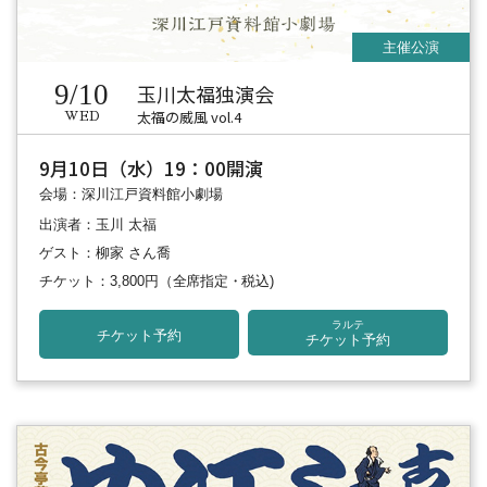
9/10
玉川太福独演会
太福の威風 vol.4
WED
9月10日（水）19：00開演
会場：深川江戸資料館小劇場
出演者：玉川 太福
ゲスト：柳家 さん喬
チケット：3,800円
（全席指定・税込)
ラルテ
チケット予約
チケット予約