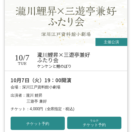
瀧川鯉昇×三遊亭兼好
10/7
ふたり会
TUE
ケンケンと鯉のぼり
10月7日（火）19：00開演
会場：深川江戸資料館小劇場
出演者：瀧川 鯉昇
三遊亭 兼好
チケット：4,000円
（全席指定・税込)
ラルテ
チケット予約
チケット予約