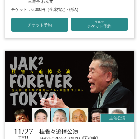
三遊亭 わん丈
チケット：6,000円
（全席指定・税込)
ラルテ
チケット予約
チケット予約
11/27
桂雀々追悼公演
JAK2 FOREVER TOKYO《五の会》
THU