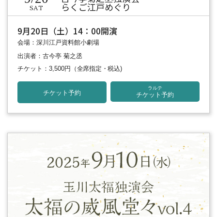
らくご江戸めぐり
SAT
9月20日（土）14：00開演
会場：深川江戸資料館小劇場
出演者：古今亭 菊之丞
チケット：3,500円
（全席指定・税込)
ラルテ
チケット予約
チケット予約