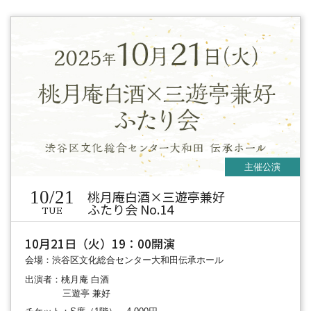
10/21
桃月庵白酒×三遊亭兼好
ふたり会 No.14
TUE
10月21日（火）19：00開演
会場：渋谷区文化総合センター大和田伝承ホール
出演者：桃月庵 白酒
三遊亭 兼好