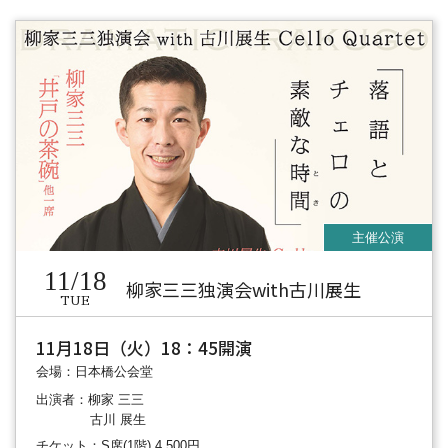
11/18
柳家三三独演会with古川展生
TUE
11月18日（火）18：45開演
会場：日本橋公会堂
出演者：柳家 三三
古川 展生
チケット：S席(1階) 4,500円