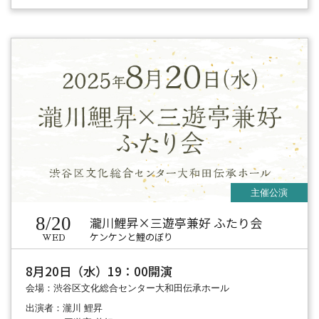
8/20
瀧川鯉昇×三遊亭兼好 ふたり会
ケンケンと鯉のぼり
WED
8月20日（水）19：00開演
会場：渋谷区文化総合センター大和田伝承ホール
出演者：瀧川 鯉昇