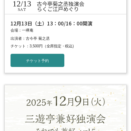
12/13
古今亭菊之丞独演会
らくご江戸めぐり
SAT
12月13日（土）13：00/16：00開演
会場：一欅庵
出演者：古今亭 菊之丞
チケット：3,500円
（全席指定・税込)
チケット予約