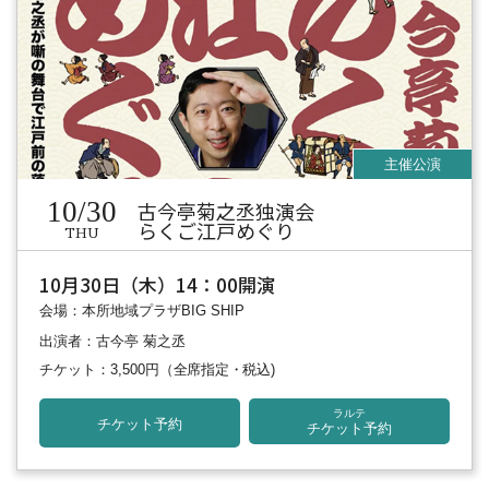
10/30
古今亭菊之丞独演会
らくご江戸めぐり
THU
10月30日（木）14：00開演
会場：本所地域プラザBIG SHIP
出演者：古今亭 菊之丞
チケット：3,500円
（全席指定・税込)
ラルテ
チケット予約
チケット予約