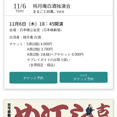
11/6
桃月庵白酒独演会
まるごと白酒。Vol.6
THU
11月6日（木）18：45開演
会場：日本橋公会堂（日本橋劇場）
出演者：桃月庵 白酒
チケット：S席(1階) 4,000円
A席(2階) 3,700円
A席(2階･2名様)ペアチケット 6,000円
※プレイガイドのみ取り扱い
（全席指定・税込)
ラルテ
チケット予約
チケット予約