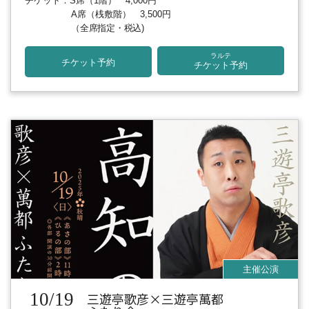
チケット：S席（1階） 4,000円
A席（桟敷階） 3,500円
（全席指定・税込)
ラルテ
チケット予約
チケット予約
10/19
三遊亭歌彦×三遊亭萬都