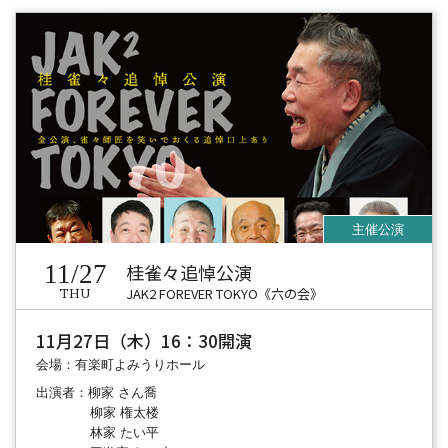
11/27
桂雀々追悼公演
JAK2 FOREVER TOKYO《六の会》
THU
11月27日（木）16：30開演
会場：有楽町よみうりホール
出演者：柳家 さん喬
柳家 権太楼
林家 たい平