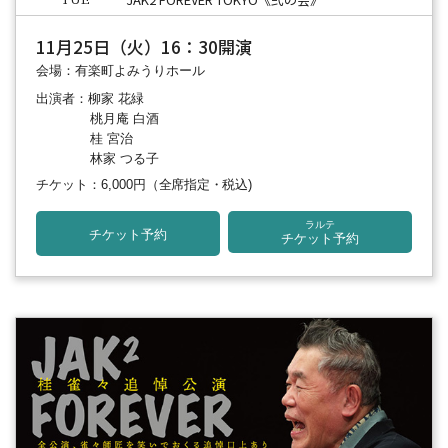
TUE
11月25日（火）16：30開演
会場：有楽町よみうりホール
出演者：柳家 花緑
桃月庵 白酒
桂 宮治
林家 つる子
チケット：6,000円
（全席指定・税込)
ラルテ
チケット予約
チケット予約