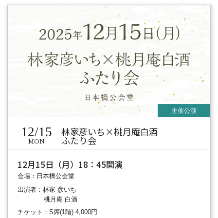
12/15
林家彦いち×桃月庵白酒
ふたり会
MON
12月15日（月）18：45開演
会場：日本橋公会堂
出演者：林家 彦いち
桃月庵 白酒
チケット：S席(1階) 4,000円