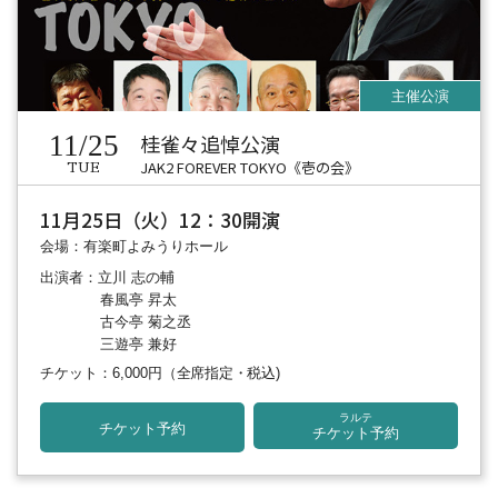
11/25
桂雀々追悼公演
JAK2 FOREVER TOKYO《壱の会》
TUE
11月25日（火）12：30開演
会場：有楽町よみうりホール
出演者：立川 志の輔
春風亭 昇太
古今亭 菊之丞
三遊亭 兼好
チケット：6,000円
（全席指定・税込)
ラルテ
チケット予約
チケット予約