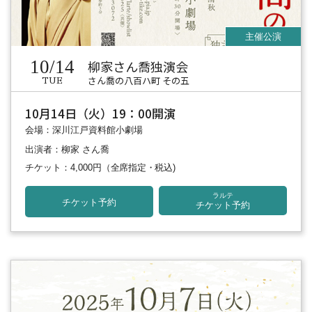
10/14
柳家さん喬独演会
さん喬の八百ハ町 その五
TUE
10月14日（火）19：00開演
会場：深川江戸資料館小劇場
出演者：柳家 さん喬
チケット：4,000円
（全席指定・税込)
ラルテ
チケット予約
チケット予約