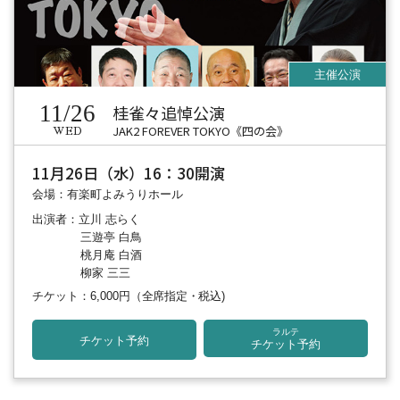
11/26
桂雀々追悼公演
JAK2 FOREVER TOKYO《四の会》
WED
11月26日（水）16：30開演
会場：有楽町よみうりホール
出演者：立川 志らく
三遊亭 白鳥
桃月庵 白酒
柳家 三三
チケット：6,000円
（全席指定・税込)
ラルテ
チケット予約
チケット予約