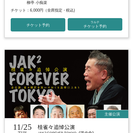
柳亭 小痴楽
チケット：6,000円
（全席指定・税込)
ラルテ
チケット予約
チケット予約
11/25
桂雀々追悼公演
JAK2 FOREVER TOKYO《弐の会》