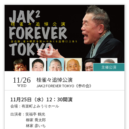
11/26
桂雀々追悼公演
JAK2 FOREVER TOKYO《参の会》
WED
11月25日（水）12：30開演
会場：有楽町よみうりホール
出演者：笑福亭 鶴光
柳家 喬太郎
林家 彦いち