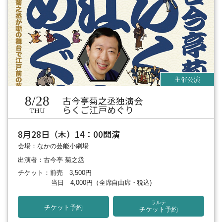
8/28
古今亭菊之丞独演会
らくご江戸めぐり
THU
8月28日（木）14：00開演
会場：なかの芸能小劇場
出演者：古今亭 菊之丞
チケット：前売 3,500円
当日 4,000円
（全席自由席・税込)
ラルテ
チケット予約
チケット予約