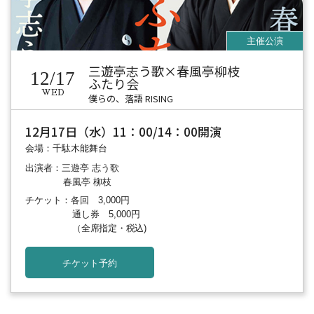
三遊亭志う歌×春風亭柳枝
12/17
ふたり会
WED
僕らの、落語 RISING
12月17日（水）11：00/14：00開演
会場：千駄木能舞台
出演者：三遊亭 志う歌
春風亭 柳枝
チケット：各回 3,000円
通し券 5,000円
（全席指定・税込)
チケット予約