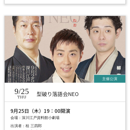
9/25
型破り落語会NEO
THU
9月25日（木）19：00開演
会場：深川江戸資料館小劇場
出演者：桂 三四郎