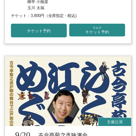
柳亭 小痴楽
玉川 太福
チケット：3,800円
（全席指定・税込)
ラルテ
チケット予約
チケット予約
9/20
古今亭菊之丞独演会