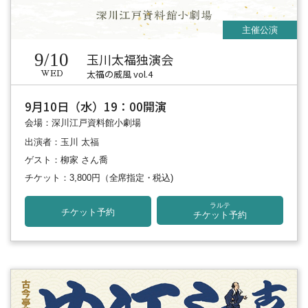
9/10
玉川太福独演会
太福の威風 vol.4
WED
9月10日（水）19：00開演
会場：深川江戸資料館小劇場
出演者：玉川 太福
ゲスト：柳家 さん喬
チケット：3,800円
（全席指定・税込)
ラルテ
チケット予約
チケット予約