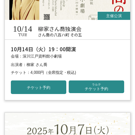
10/14
柳家さん喬独演会
さん喬の八百ハ町 その五
TUE
10月14日（火）19：00開演
会場：深川江戸資料館小劇場
出演者：柳家 さん喬
チケット：4,000円
（全席指定・税込)
ラルテ
チケット予約
チケット予約