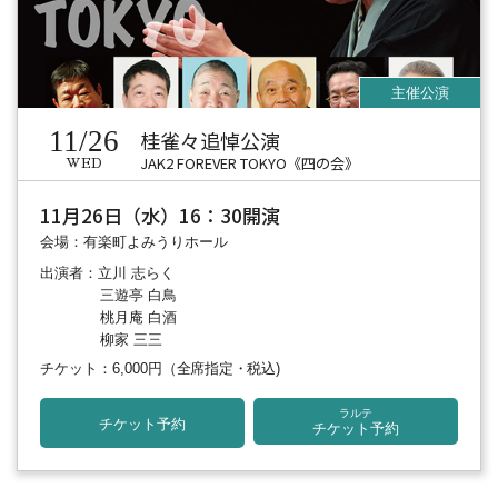
11/26
桂雀々追悼公演
JAK2 FOREVER TOKYO《四の会》
WED
11月26日（水）16：30開演
会場：有楽町よみうりホール
出演者：立川 志らく
三遊亭 白鳥
桃月庵 白酒
柳家 三三
チケット：6,000円
（全席指定・税込)
ラルテ
チケット予約
チケット予約