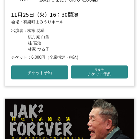
TUE
11月25日（火）16：30開演
会場：有楽町よみうりホール
出演者：柳家 花緑
桃月庵 白酒
桂 宮治
林家 つる子
チケット：6,000円
（全席指定・税込)
ラルテ
チケット予約
チケット予約