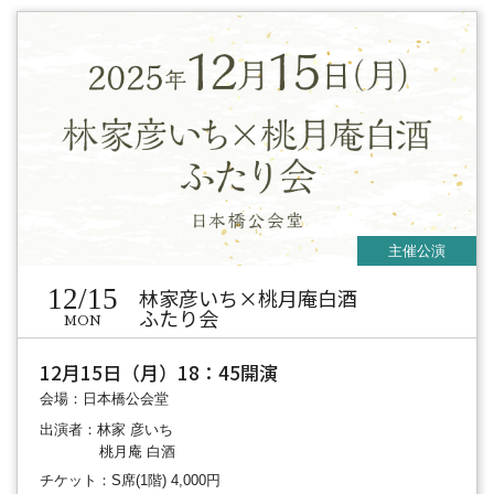
12/15
林家彦いち×桃月庵白酒
ふたり会
MON
12月15日（月）18：45開演
会場：日本橋公会堂
出演者：林家 彦いち
桃月庵 白酒
チケット：S席(1階) 4,000円