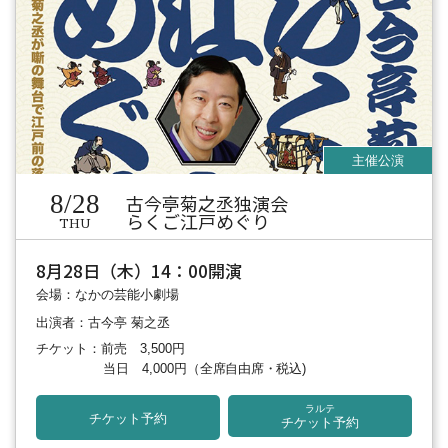
8/28
古今亭菊之丞独演会
らくご江戸めぐり
THU
8月28日（木）14：00開演
会場：なかの芸能小劇場
出演者：古今亭 菊之丞
チケット：前売 3,500円
当日 4,000円
（全席自由席・税込)
ラルテ
チケット予約
チケット予約