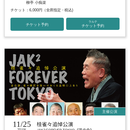
柳亭 小痴楽
チケット：6,000円
（全席指定・税込)
ラルテ
チケット予約
チケット予約
11/25
桂雀々追悼公演
JAK2 FOREVER TOKYO《弐の会》