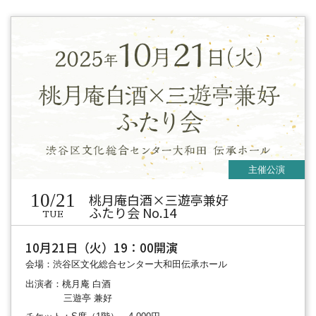
10/21
桃月庵白酒×三遊亭兼好
ふたり会 No.14
TUE
10月21日（火）19：00開演
会場：渋谷区文化総合センター大和田伝承ホール
出演者：桃月庵 白酒
三遊亭 兼好