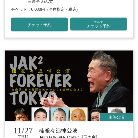
三遊亭 わん丈
チケット：6,000円
（全席指定・税込)
ラルテ
チケット予約
チケット予約
11/27
桂雀々追悼公演
JAK2 FOREVER TOKYO《五の会》
THU