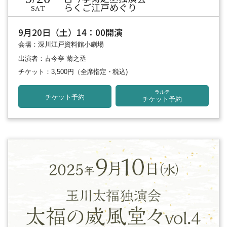
らくご江戸めぐり
SAT
9月20日（土）14：00開演
会場：深川江戸資料館小劇場
出演者：古今亭 菊之丞
チケット：3,500円
（全席指定・税込)
ラルテ
チケット予約
チケット予約