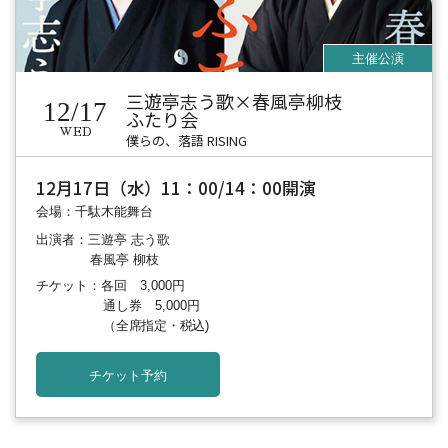
三遊亭志う歌×春風亭柳枝
12/17
ふたり会
WED
僕らの、落語 RISING
12月17日（水）11：00/14：00開演
会場：千駄木能舞台
出演者：三遊亭 志う歌
春風亭 柳枝
チケット：各回 3,000円
通し券 5,000円
（全席指定・税込)
チケット予約