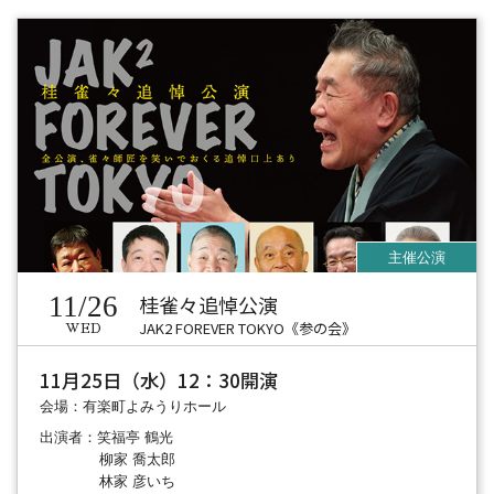
11/26
桂雀々追悼公演
JAK2 FOREVER TOKYO《参の会》
WED
11月25日（水）12：30開演
会場：有楽町よみうりホール
出演者：笑福亭 鶴光
柳家 喬太郎
林家 彦いち