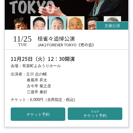
11/25
桂雀々追悼公演
JAK2 FOREVER TOKYO《壱の会》
TUE
11月25日（火）12：30開演
会場：有楽町よみうりホール
出演者：立川 志の輔
春風亭 昇太
古今亭 菊之丞
三遊亭 兼好
チケット：6,000円
（全席指定・税込)
ラルテ
チケット予約
チケット予約