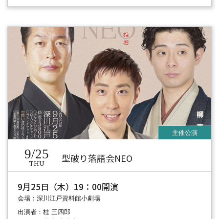
9/25
型破り落語会NEO
THU
9月25日（木）19：00開演
会場：深川江戸資料館小劇場
出演者：桂 三四郎