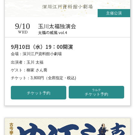
9/10
玉川太福独演会
太福の威風 vol.4
WED
9月10日（水）19：00開演
会場：深川江戸資料館小劇場
出演者：玉川 太福
ゲスト：柳家 さん喬
チケット：3,800円
（全席指定・税込)
ラルテ
チケット予約
チケット予約