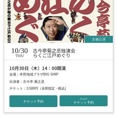
10/30
古今亭菊之丞独演会
らくご江戸めぐり
THU
10月30日（木）14：00開演
会場：本所地域プラザBIG SHIP
出演者：古今亭 菊之丞
チケット：3,500円
（全席指定・税込)
ラルテ
チケット予約
チケット予約