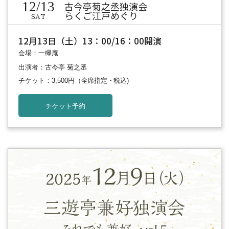
12/13
古今亭菊之丞独演会
らくご江戸めぐり
SAT
12月13日（土）13：00/16：00開演
会場：一欅庵
出演者：古今亭 菊之丞
チケット：3,500円
（全席指定・税込)
チケット予約