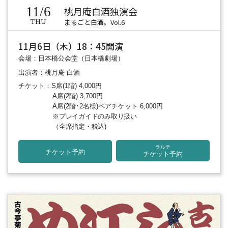
11/6
桃月庵白酒独演会
まるごと白酒。Vol.6
THU
11月6日（木）18：45開演
会場：日本橋公会堂（日本橋劇場）
出演者：桃月庵 白酒
チケット：S席(1階) 4,000円
A席(2階) 3,700円
A席(2階･2名様)ペアチケット 6,000円
※プレイガイドのみ取り扱い
（全席指定・税込)
ラルテ
チケット予約
チケット予約