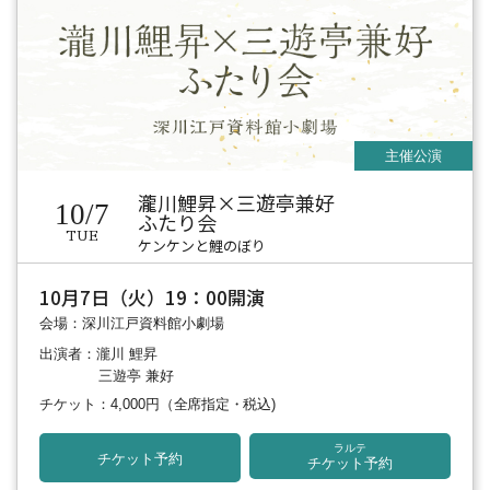
瀧川鯉昇×三遊亭兼好
10/7
ふたり会
TUE
ケンケンと鯉のぼり
10月7日（火）19：00開演
会場：深川江戸資料館小劇場
出演者：瀧川 鯉昇
三遊亭 兼好
チケット：4,000円
（全席指定・税込)
ラルテ
チケット予約
チケット予約