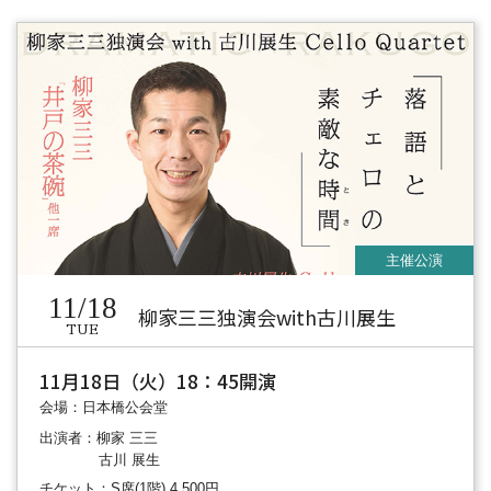
11/18
柳家三三独演会with古川展生
TUE
11月18日（火）18：45開演
会場：日本橋公会堂
出演者：柳家 三三
古川 展生
チケット：S席(1階) 4,500円