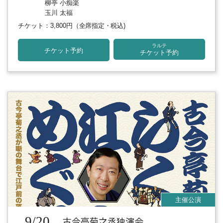
柳亭 小痴楽
玉川 太福
チケット：3,800円
（全席指定・税込)
ラルテ
チケット予約
チケット予約
9/20
古今亭菊之丞独演会