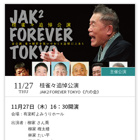
11/27
桂雀々追悼公演
JAK2 FOREVER TOKYO《六の会》
THU
11月27日（木）16：30開演
会場：有楽町よみうりホール
出演者：柳家 さん喬
柳家 権太楼
林家 たい平