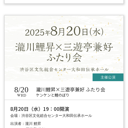
8/20
瀧川鯉昇×三遊亭兼好 ふたり会
ケンケンと鯉のぼり
WED
8月20日（水）19：00開演
会場：渋谷区文化総合センター大和田伝承ホール
出演者：瀧川 鯉昇