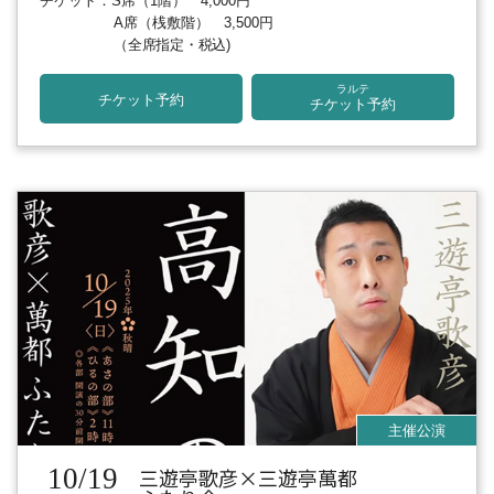
チケット：S席（1階） 4,000円
A席（桟敷階） 3,500円
（全席指定・税込)
ラルテ
チケット予約
チケット予約
10/19
三遊亭歌彦×三遊亭萬都