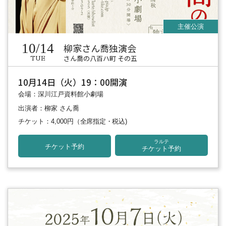
10/14
柳家さん喬独演会
さん喬の八百ハ町 その五
TUE
10月14日（火）19：00開演
会場：深川江戸資料館小劇場
出演者：柳家 さん喬
チケット：4,000円
（全席指定・税込)
ラルテ
チケット予約
チケット予約