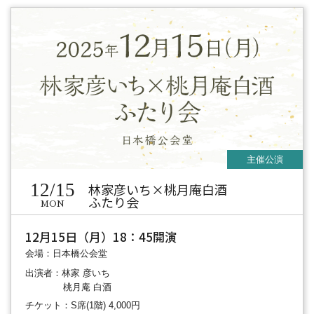
12/15
林家彦いち×桃月庵白酒
ふたり会
MON
12月15日（月）18：45開演
会場：日本橋公会堂
出演者：林家 彦いち
桃月庵 白酒
チケット：S席(1階) 4,000円