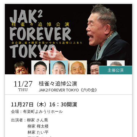
11/27
桂雀々追悼公演
JAK2 FOREVER TOKYO《六の会》
THU
11月27日（木）16：30開演
会場：有楽町よみうりホール
出演者：柳家 さん喬
柳家 権太楼
林家 たい平