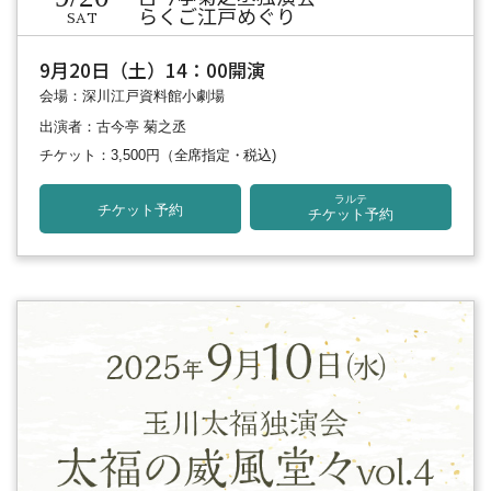
らくご江戸めぐり
SAT
9月20日（土）14：00開演
会場：深川江戸資料館小劇場
出演者：古今亭 菊之丞
チケット：3,500円
（全席指定・税込)
ラルテ
チケット予約
チケット予約