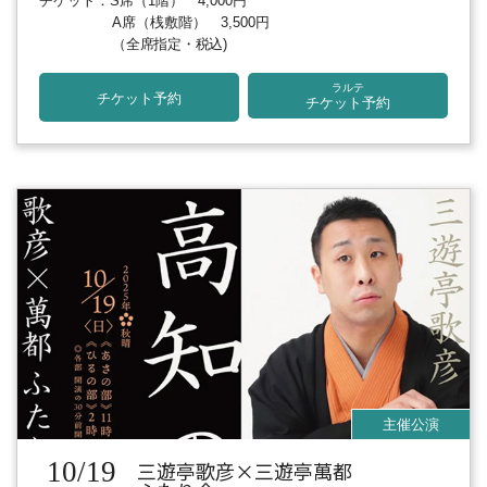
チケット：S席（1階） 4,000円
A席（桟敷階） 3,500円
（全席指定・税込)
ラルテ
チケット予約
チケット予約
10/19
三遊亭歌彦×三遊亭萬都