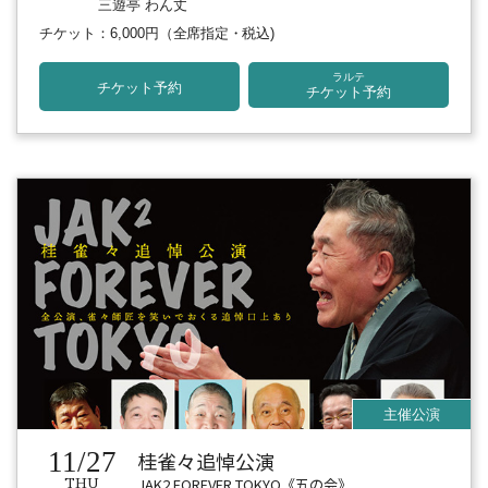
三遊亭 わん丈
チケット：6,000円
（全席指定・税込)
ラルテ
チケット予約
チケット予約
11/27
桂雀々追悼公演
JAK2 FOREVER TOKYO《五の会》
THU