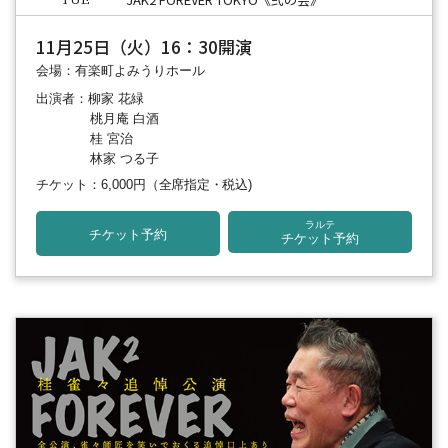
TUE
11月25日（火）16：30開演
会場：有楽町よみうりホール
出演者：柳家 花緑
桃月庵 白酒
桂 宮治
林家 つる子
チケット：6,000円
（全席指定・税込)
ラルテ
チケット予約
チケット予約