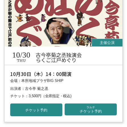
10/30
古今亭菊之丞独演会
らくご江戸めぐり
THU
10月30日（木）14：00開演
会場：本所地域プラザBIG SHIP
出演者：古今亭 菊之丞
チケット：3,500円
（全席指定・税込)
ラルテ
チケット予約
チケット予約