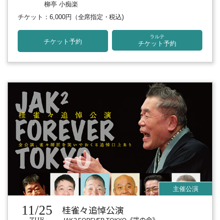
柳亭 小痴楽
チケット：6,000円
（全席指定・税込)
ラルテ
チケット予約
チケット予約
11/25
桂雀々追悼公演
JAK2 FOREVER TOKYO《弐の会》