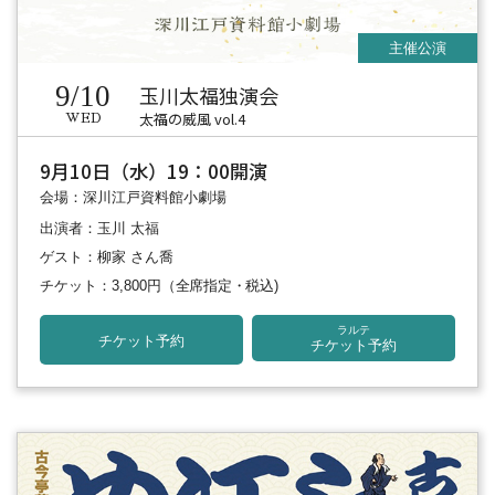
9/10
玉川太福独演会
太福の威風 vol.4
WED
9月10日（水）19：00開演
会場：深川江戸資料館小劇場
出演者：玉川 太福
ゲスト：柳家 さん喬
チケット：3,800円
（全席指定・税込)
ラルテ
チケット予約
チケット予約