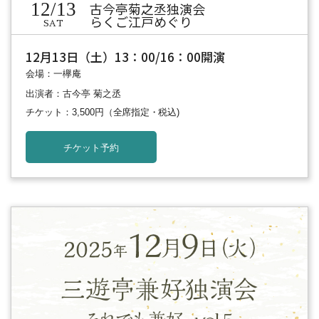
12/13
古今亭菊之丞独演会
らくご江戸めぐり
SAT
12月13日（土）13：00/16：00開演
会場：一欅庵
出演者：古今亭 菊之丞
チケット：3,500円
（全席指定・税込)
チケット予約