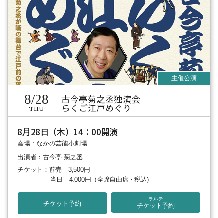
8/28
古今亭菊之丞独演会
らくご江戸めぐり
THU
8月28日（木）14：00開演
会場：なかの芸能小劇場
出演者：古今亭 菊之丞
チケット：前売 3,500円
当日 4,000円
（全席自由席・税込)
ラルテ
チケット予約
チケット予約