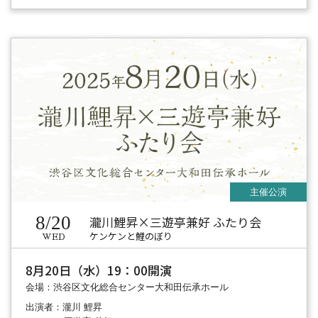
8/20
瀧川鯉昇×三遊亭兼好 ふたり会
ケンケンと鯉のぼり
WED
8月20日（水）19：00開演
会場：渋谷区文化総合センター大和田伝承ホール
出演者：瀧川 鯉昇