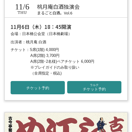
11/6
桃月庵白酒独演会
まるごと白酒。Vol.6
THU
11月6日（木）18：45開演
会場：日本橋公会堂（日本橋劇場）
出演者：桃月庵 白酒
チケット：S席(1階) 4,000円
A席(2階) 3,700円
A席(2階･2名様)ペアチケット 6,000円
※プレイガイドのみ取り扱い
（全席指定・税込)
ラルテ
チケット予約
チケット予約