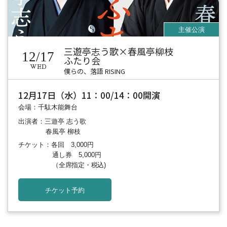
三遊亭志う歌×春風亭柳枝
12/17
ふたり会
WED
僕らの、落語 RISING
12月17日（水）11：00/14：00開演
会場：千駄木能舞台
出演者：三遊亭 志う歌
春風亭 柳枝
チケット：各回 3,000円
通し券 5,000円
（全席指定・税込)
チケット予約