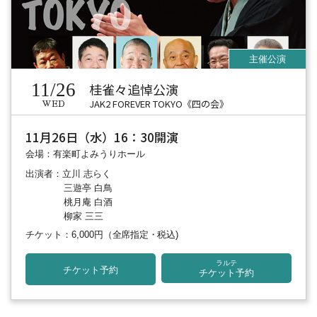
11/26
桂雀々追悼公演
JAK2 FOREVER TOKYO《四の会》
WED
11月26日（水）16：30開演
会場：有楽町よみうりホール
出演者：立川 志らく
三遊亭 白鳥
桃月庵 白酒
柳家 三三
チケット：6,000円
（全席指定・税込)
ラルテ
チケット予約
チケット予約