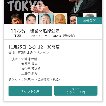
11/25
桂雀々追悼公演
JAK2 FOREVER TOKYO《壱の会》
TUE
11月25日（火）12：30開演
会場：有楽町よみうりホール
出演者：立川 志の輔
春風亭 昇太
古今亭 菊之丞
三遊亭 兼好
チケット：6,000円
（全席指定・税込)
ラルテ
チケット予約
チケット予約