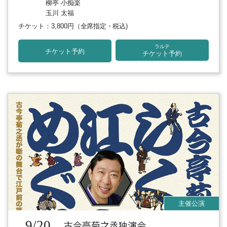
柳亭 小痴楽
玉川 太福
チケット：3,800円
（全席指定・税込)
ラルテ
チケット予約
チケット予約
9/20
古今亭菊之丞独演会