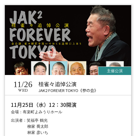
11/26
桂雀々追悼公演
JAK2 FOREVER TOKYO《参の会》
WED
11月25日（水）12：30開演
会場：有楽町よみうりホール
出演者：笑福亭 鶴光
柳家 喬太郎
林家 彦いち