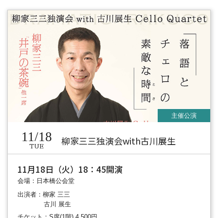
11/18
柳家三三独演会with古川展生
TUE
11月18日（火）18：45開演
会場：日本橋公会堂
出演者：柳家 三三
古川 展生
チケット：S席(1階) 4,500円