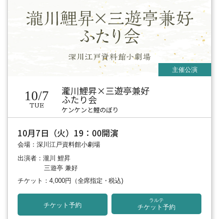
瀧川鯉昇×三遊亭兼好
10/7
ふたり会
TUE
ケンケンと鯉のぼり
10月7日（火）19：00開演
会場：深川江戸資料館小劇場
出演者：瀧川 鯉昇
三遊亭 兼好
チケット：4,000円
（全席指定・税込)
ラルテ
チケット予約
チケット予約