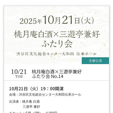
10/21
桃月庵白酒×三遊亭兼好
ふたり会 No.14
TUE
10月21日（火）19：00開演
会場：渋谷区文化総合センター大和田伝承ホール
出演者：桃月庵 白酒
三遊亭 兼好