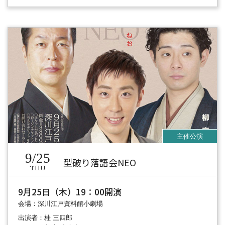
9/25
型破り落語会NEO
THU
9月25日（木）19：00開演
会場：深川江戸資料館小劇場
出演者：桂 三四郎