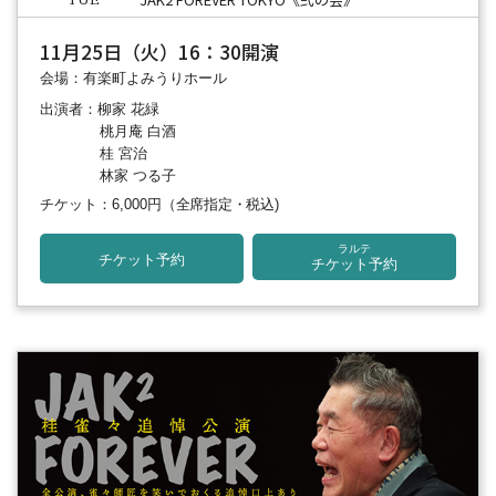
TUE
11月25日（火）16：30開演
会場：有楽町よみうりホール
出演者：柳家 花緑
桃月庵 白酒
桂 宮治
林家 つる子
チケット：6,000円
（全席指定・税込)
ラルテ
チケット予約
チケット予約