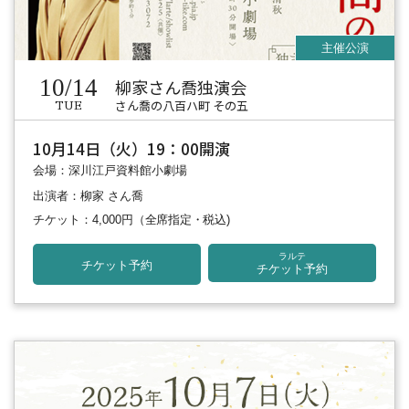
10/14
柳家さん喬独演会
さん喬の八百ハ町 その五
TUE
10月14日（火）19：00開演
会場：深川江戸資料館小劇場
出演者：柳家 さん喬
チケット：4,000円
（全席指定・税込)
ラルテ
チケット予約
チケット予約