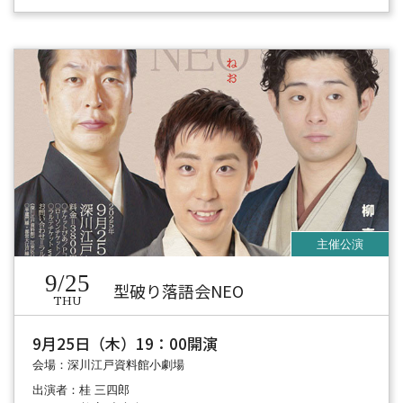
9/25
型破り落語会NEO
THU
9月25日（木）19：00開演
会場：深川江戸資料館小劇場
出演者：桂 三四郎