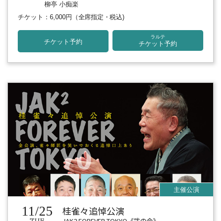
柳亭 小痴楽
チケット：6,000円
（全席指定・税込)
ラルテ
チケット予約
チケット予約
11/25
桂雀々追悼公演
JAK2 FOREVER TOKYO《弐の会》