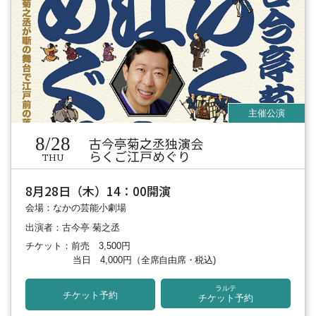
8/28
古今亭菊之丞独演会
らくご江戸めぐり
THU
8月28日（木）14：00開演
会場：なかの芸能小劇場
出演者：古今亭 菊之丞
チケット：前売 3,500円
当日 4,000円
（全席自由席・税込)
ラルテ
チケット予約
チケット予約