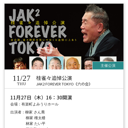
11/27
桂雀々追悼公演
JAK2 FOREVER TOKYO《六の会》
THU
11月27日（木）16：30開演
会場：有楽町よみうりホール
出演者：柳家 さん喬
柳家 権太楼
林家 たい平