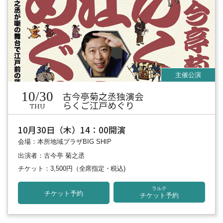
10/30
古今亭菊之丞独演会
らくご江戸めぐり
THU
10月30日（木）14：00開演
会場：本所地域プラザBIG SHIP
出演者：古今亭 菊之丞
チケット：3,500円
（全席指定・税込)
ラルテ
チケット予約
チケット予約