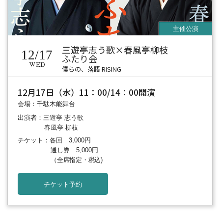
三遊亭志う歌×春風亭柳枝
12/17
ふたり会
WED
僕らの、落語 RISING
12月17日（水）11：00/14：00開演
会場：千駄木能舞台
出演者：三遊亭 志う歌
春風亭 柳枝
チケット：各回 3,000円
通し券 5,000円
（全席指定・税込)
チケット予約