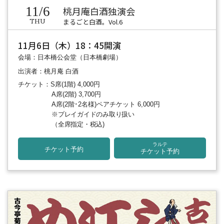
11/6
桃月庵白酒独演会
まるごと白酒。Vol.6
THU
11月6日（木）18：45開演
会場：日本橋公会堂（日本橋劇場）
出演者：桃月庵 白酒
チケット：S席(1階) 4,000円
A席(2階) 3,700円
A席(2階･2名様)ペアチケット 6,000円
※プレイガイドのみ取り扱い
（全席指定・税込)
ラルテ
チケット予約
チケット予約