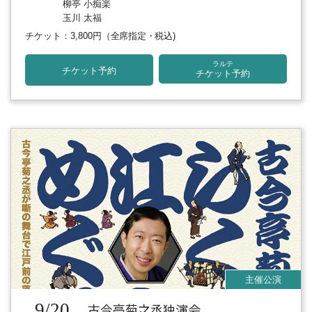
柳亭 小痴楽
玉川 太福
チケット：3,800円
（全席指定・税込)
ラルテ
チケット予約
チケット予約
9/20
古今亭菊之丞独演会