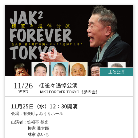
11/26
桂雀々追悼公演
JAK2 FOREVER TOKYO《参の会》
WED
11月25日（水）12：30開演
会場：有楽町よみうりホール
出演者：笑福亭 鶴光
柳家 喬太郎
林家 彦いち