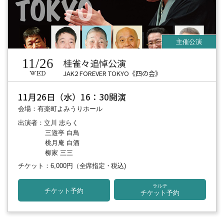
11/26
桂雀々追悼公演
JAK2 FOREVER TOKYO《四の会》
WED
11月26日（水）16：30開演
会場：有楽町よみうりホール
出演者：立川 志らく
三遊亭 白鳥
桃月庵 白酒
柳家 三三
チケット：6,000円
（全席指定・税込)
ラルテ
チケット予約
チケット予約