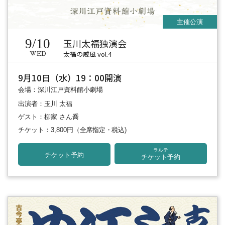
9/10
玉川太福独演会
太福の威風 vol.4
WED
9月10日（水）19：00開演
会場：深川江戸資料館小劇場
出演者：玉川 太福
ゲスト：柳家 さん喬
チケット：3,800円
（全席指定・税込)
ラルテ
チケット予約
チケット予約