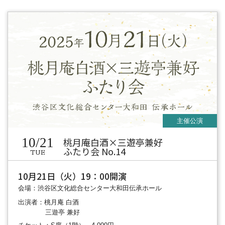
10/21
桃月庵白酒×三遊亭兼好
ふたり会 No.14
TUE
10月21日（火）19：00開演
会場：渋谷区文化総合センター大和田伝承ホール
出演者：桃月庵 白酒
三遊亭 兼好