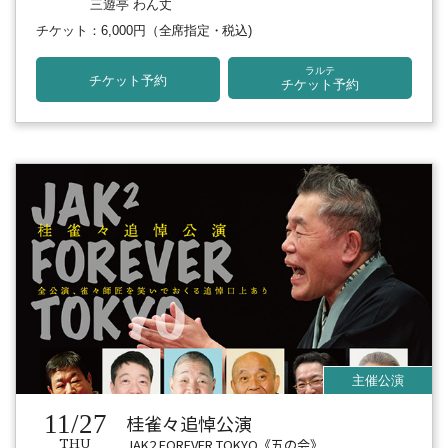
三遊亭 わん丈
チケット：6,000円
（全席指定・税込)
ラルテ
チケット予約
チケット予約
11/27
桂雀々追悼公演
JAK2 FOREVER TOKYO《五の会》
THU