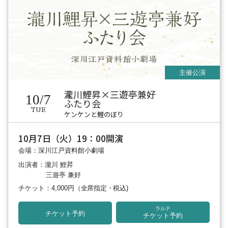
瀧川鯉昇×三遊亭兼好
10/7
ふたり会
TUE
ケンケンと鯉のぼり
10月7日（火）19：00開演
会場：深川江戸資料館小劇場
出演者：瀧川 鯉昇
三遊亭 兼好
チケット：4,000円
（全席指定・税込)
ラルテ
チケット予約
チケット予約