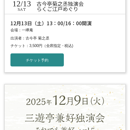
12/13
古今亭菊之丞独演会
らくご江戸めぐり
SAT
12月13日（土）13：00/16：00開演
会場：一欅庵
出演者：古今亭 菊之丞
チケット：3,500円
（全席指定・税込)
チケット予約