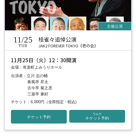
11/25
桂雀々追悼公演
JAK2 FOREVER TOKYO《壱の会》
TUE
11月25日（火）12：30開演
会場：有楽町よみうりホール
出演者：立川 志の輔
春風亭 昇太
古今亭 菊之丞
三遊亭 兼好
チケット：6,000円
（全席指定・税込)
ラルテ
チケット予約
チケット予約