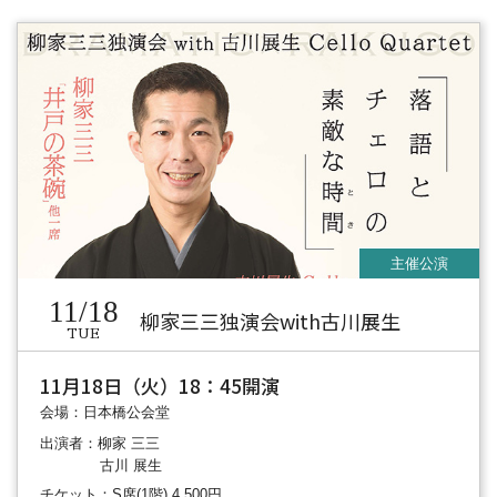
11/18
柳家三三独演会with古川展生
TUE
11月18日（火）18：45開演
会場：日本橋公会堂
出演者：柳家 三三
古川 展生
チケット：S席(1階) 4,500円