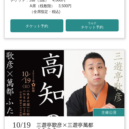
チケット：S席（1階） 4,000円
A席（桟敷階） 3,500円
（全席指定・税込)
ラルテ
チケット予約
チケット予約
10/19
三遊亭歌彦×三遊亭萬都