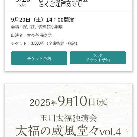
らくご江戸めぐり
SAT
9月20日（土）14：00開演
会場：深川江戸資料館小劇場
出演者：古今亭 菊之丞
チケット：3,500円
（全席指定・税込)
ラルテ
チケット予約
チケット予約