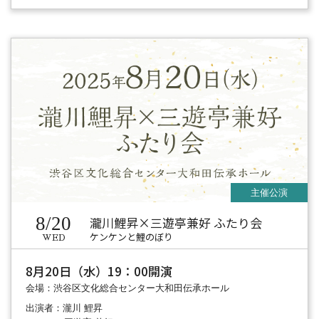
8/20
瀧川鯉昇×三遊亭兼好 ふたり会
ケンケンと鯉のぼり
WED
8月20日（水）19：00開演
会場：渋谷区文化総合センター大和田伝承ホール
出演者：瀧川 鯉昇