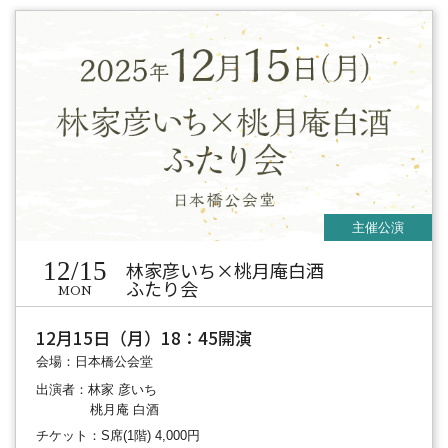
12/15
林家彦いち×桃月庵白酒
ふたり会
MON
12月15日（月）18：45開演
会場：日本橋公会堂
出演者：林家 彦いち
桃月庵 白酒
チケット：S席(1階) 4,000円