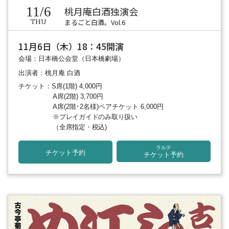
11/6
桃月庵白酒独演会
まるごと白酒。Vol.6
THU
11月6日（木）18：45開演
会場：日本橋公会堂（日本橋劇場）
出演者：桃月庵 白酒
チケット：S席(1階) 4,000円
A席(2階) 3,700円
A席(2階･2名様)ペアチケット 6,000円
※プレイガイドのみ取り扱い
（全席指定・税込)
ラルテ
チケット予約
チケット予約