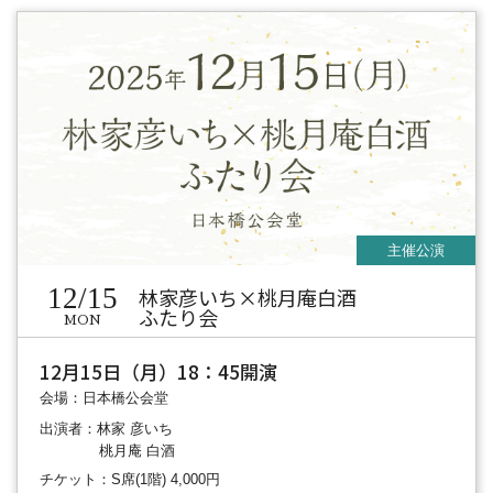
12/15
林家彦いち×桃月庵白酒
ふたり会
MON
12月15日（月）18：45開演
会場：日本橋公会堂
出演者：林家 彦いち
桃月庵 白酒
チケット：S席(1階) 4,000円