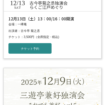
12/13
古今亭菊之丞独演会
らくご江戸めぐり
SAT
12月13日（土）13：00/16：00開演
会場：一欅庵
出演者：古今亭 菊之丞
チケット：3,500円
（全席指定・税込)
チケット予約