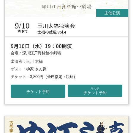
9/10
玉川太福独演会
太福の威風 vol.4
WED
9月10日（水）19：00開演
会場：深川江戸資料館小劇場
出演者：玉川 太福
ゲスト：柳家 さん喬
チケット：3,800円
（全席指定・税込)
ラルテ
チケット予約
チケット予約