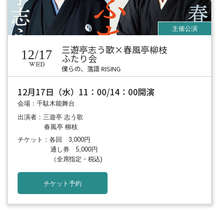
三遊亭志う歌×春風亭柳枝
12/17
ふたり会
WED
僕らの、落語 RISING
12月17日（水）11：00/14：00開演
会場：千駄木能舞台
出演者：三遊亭 志う歌
春風亭 柳枝
チケット：各回 3,000円
通し券 5,000円
（全席指定・税込)
チケット予約