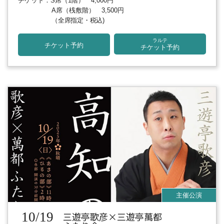
チケット：S席（1階） 4,000円
A席（桟敷階） 3,500円
（全席指定・税込)
ラルテ
チケット予約
チケット予約
10/19
三遊亭歌彦×三遊亭萬都