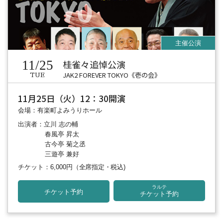
11/25
桂雀々追悼公演
JAK2 FOREVER TOKYO《壱の会》
TUE
11月25日（火）12：30開演
会場：有楽町よみうりホール
出演者：立川 志の輔
春風亭 昇太
古今亭 菊之丞
三遊亭 兼好
チケット：6,000円
（全席指定・税込)
ラルテ
チケット予約
チケット予約