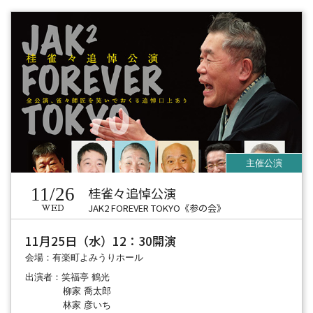
11/26
桂雀々追悼公演
JAK2 FOREVER TOKYO《参の会》
WED
11月25日（水）12：30開演
会場：有楽町よみうりホール
出演者：笑福亭 鶴光
柳家 喬太郎
林家 彦いち