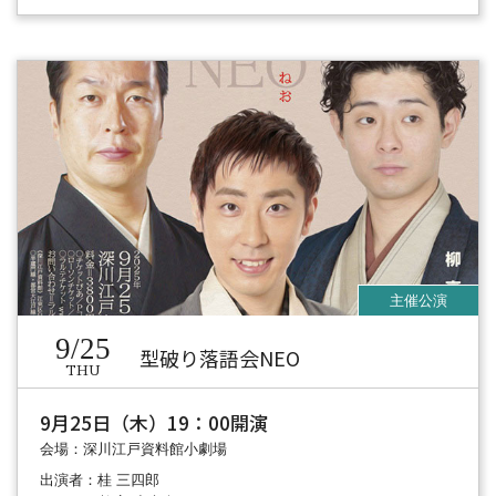
9/25
型破り落語会NEO
THU
9月25日（木）19：00開演
会場：深川江戸資料館小劇場
出演者：桂 三四郎