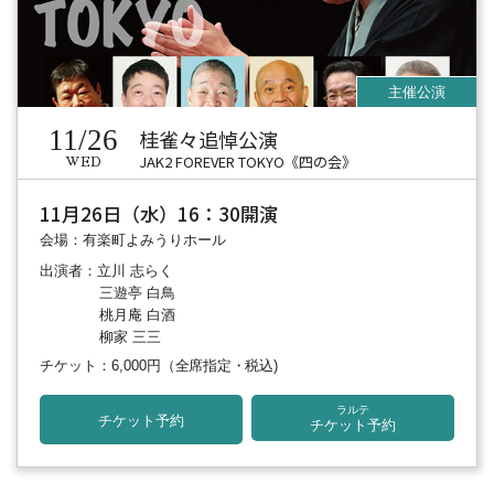
11/26
桂雀々追悼公演
JAK2 FOREVER TOKYO《四の会》
WED
11月26日（水）16：30開演
会場：有楽町よみうりホール
出演者：立川 志らく
三遊亭 白鳥
桃月庵 白酒
柳家 三三
チケット：6,000円
（全席指定・税込)
ラルテ
チケット予約
チケット予約