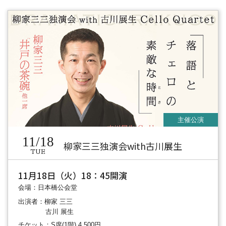
11/18
柳家三三独演会with古川展生
TUE
11月18日（火）18：45開演
会場：日本橋公会堂
出演者：柳家 三三
古川 展生
チケット：S席(1階) 4,500円