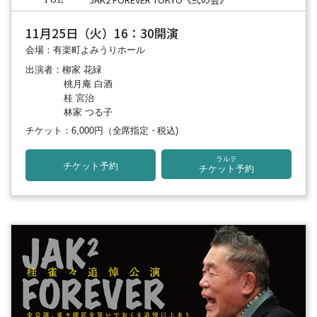
TUE
11月25日（火）16：30開演
会場：有楽町よみうりホール
出演者：柳家 花緑
桃月庵 白酒
桂 宮治
林家 つる子
チケット：6,000円
（全席指定・税込)
ラルテ
チケット予約
チケット予約