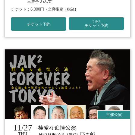
三遊亭 わん丈
チケット：6,000円
（全席指定・税込)
ラルテ
チケット予約
チケット予約
11/27
桂雀々追悼公演
JAK2 FOREVER TOKYO《五の会》
THU