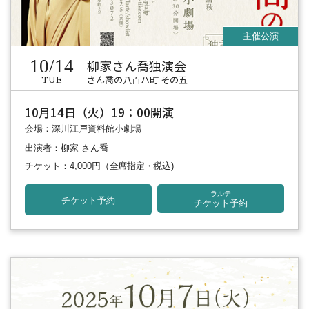
10/14
柳家さん喬独演会
さん喬の八百ハ町 その五
TUE
10月14日（火）19：00開演
会場：深川江戸資料館小劇場
出演者：柳家 さん喬
チケット：4,000円
（全席指定・税込)
ラルテ
チケット予約
チケット予約