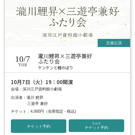
瀧川鯉昇×三遊亭兼好
10/7
ふたり会
TUE
ケンケンと鯉のぼり
10月7日（火）19：00開演
会場：深川江戸資料館小劇場
出演者：瀧川 鯉昇
三遊亭 兼好
チケット：4,000円
（全席指定・税込)
ラルテ
チケット予約
チケット予約