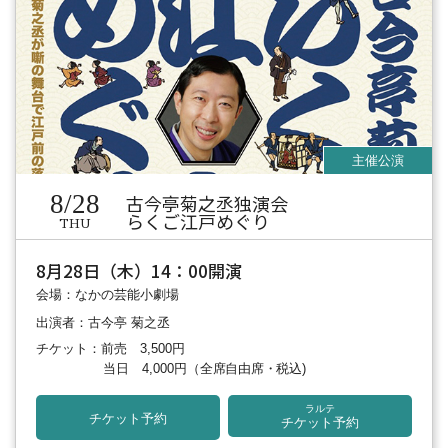
8/28
古今亭菊之丞独演会
らくご江戸めぐり
THU
8月28日（木）14：00開演
会場：なかの芸能小劇場
出演者：古今亭 菊之丞
チケット：前売 3,500円
当日 4,000円
（全席自由席・税込)
ラルテ
チケット予約
チケット予約