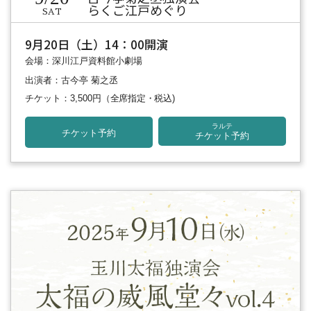
らくご江戸めぐり
SAT
9月20日（土）14：00開演
会場：深川江戸資料館小劇場
出演者：古今亭 菊之丞
チケット：3,500円
（全席指定・税込)
ラルテ
チケット予約
チケット予約