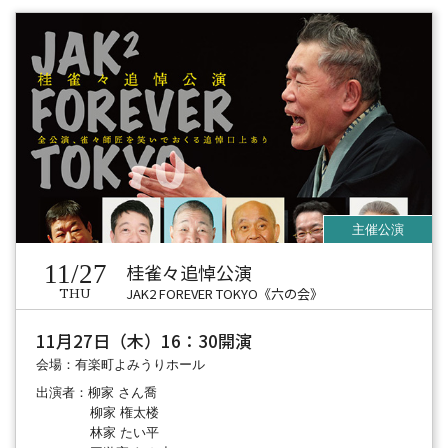
11/27
桂雀々追悼公演
JAK2 FOREVER TOKYO《六の会》
THU
11月27日（木）16：30開演
会場：有楽町よみうりホール
出演者：柳家 さん喬
柳家 権太楼
林家 たい平