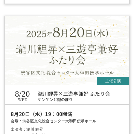
8/20
瀧川鯉昇×三遊亭兼好 ふたり会
ケンケンと鯉のぼり
WED
8月20日（水）19：00開演
会場：渋谷区文化総合センター大和田伝承ホール
出演者：瀧川 鯉昇