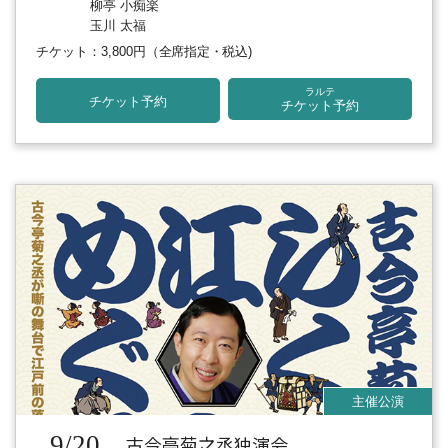
柳亭 小痴楽
玉川 太福
チケット：3,800円
（全席指定・税込)
ラルテ
チケット予約
チケット予約
9/20
古今亭菊之丞独演会