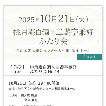
10/21
桃月庵白酒×三遊亭兼好
ふたり会 No.14
TUE
10月21日（火）19：00開演
会場：渋谷区文化総合センター大和田伝承ホール
出演者：桃月庵 白酒
三遊亭 兼好