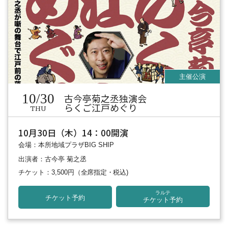
10/30
古今亭菊之丞独演会
らくご江戸めぐり
THU
10月30日（木）14：00開演
会場：本所地域プラザBIG SHIP
出演者：古今亭 菊之丞
チケット：3,500円
（全席指定・税込)
ラルテ
チケット予約
チケット予約