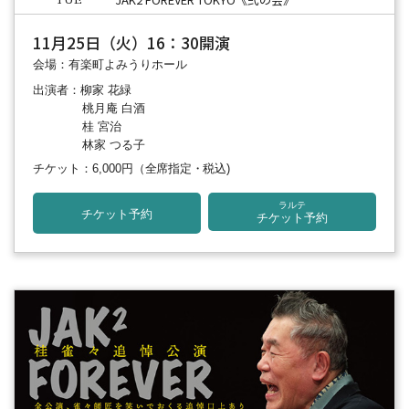
TUE
11月25日（火）16：30開演
会場：有楽町よみうりホール
出演者：柳家 花緑
桃月庵 白酒
桂 宮治
林家 つる子
チケット：6,000円
（全席指定・税込)
ラルテ
チケット予約
チケット予約