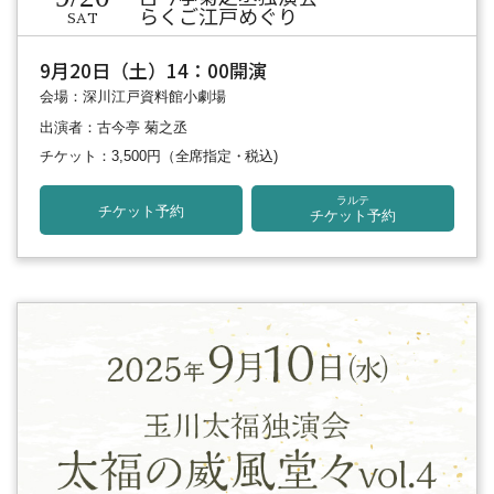
らくご江戸めぐり
SAT
9月20日（土）14：00開演
会場：深川江戸資料館小劇場
出演者：古今亭 菊之丞
チケット：3,500円
（全席指定・税込)
ラルテ
チケット予約
チケット予約