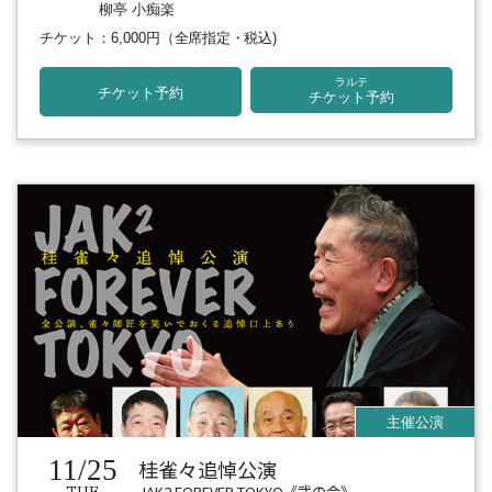
柳亭 小痴楽
チケット：6,000円
（全席指定・税込)
ラルテ
チケット予約
チケット予約
11/25
桂雀々追悼公演
JAK2 FOREVER TOKYO《弐の会》