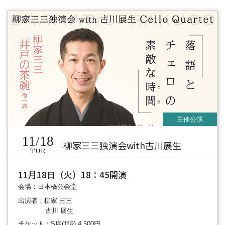
11/18
柳家三三独演会with古川展生
TUE
11月18日（火）18：45開演
会場：日本橋公会堂
出演者：柳家 三三
古川 展生
チケット：S席(1階) 4,500円