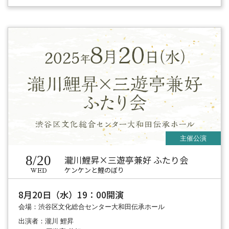
8/20
瀧川鯉昇×三遊亭兼好 ふたり会
ケンケンと鯉のぼり
WED
8月20日（水）19：00開演
会場：渋谷区文化総合センター大和田伝承ホール
出演者：瀧川 鯉昇