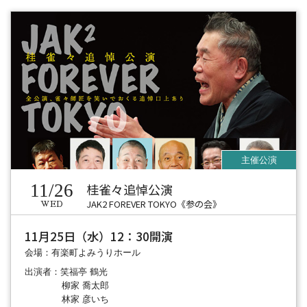
11/26
桂雀々追悼公演
JAK2 FOREVER TOKYO《参の会》
WED
11月25日（水）12：30開演
会場：有楽町よみうりホール
出演者：笑福亭 鶴光
柳家 喬太郎
林家 彦いち