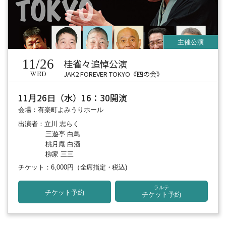
11/26
桂雀々追悼公演
JAK2 FOREVER TOKYO《四の会》
WED
11月26日（水）16：30開演
会場：有楽町よみうりホール
出演者：立川 志らく
三遊亭 白鳥
桃月庵 白酒
柳家 三三
チケット：6,000円
（全席指定・税込)
ラルテ
チケット予約
チケット予約