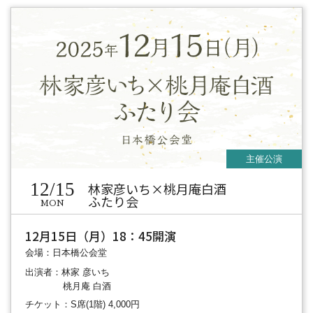
12/15
林家彦いち×桃月庵白酒
ふたり会
MON
12月15日（月）18：45開演
会場：日本橋公会堂
出演者：林家 彦いち
桃月庵 白酒
チケット：S席(1階) 4,000円