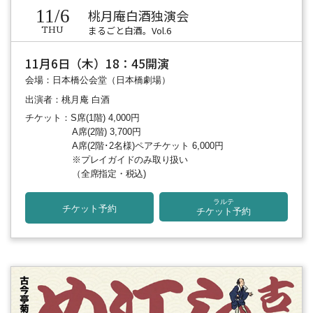
11/6
桃月庵白酒独演会
まるごと白酒。Vol.6
THU
11月6日（木）18：45開演
会場：日本橋公会堂（日本橋劇場）
出演者：桃月庵 白酒
チケット：S席(1階) 4,000円
A席(2階) 3,700円
A席(2階･2名様)ペアチケット 6,000円
※プレイガイドのみ取り扱い
（全席指定・税込)
ラルテ
チケット予約
チケット予約