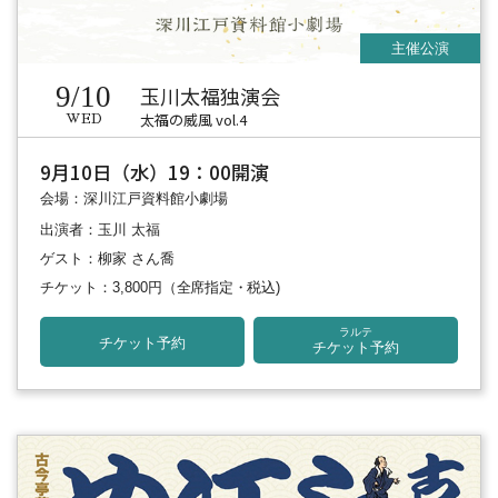
9/10
玉川太福独演会
太福の威風 vol.4
WED
9月10日（水）19：00開演
会場：深川江戸資料館小劇場
出演者：玉川 太福
ゲスト：柳家 さん喬
チケット：3,800円
（全席指定・税込)
ラルテ
チケット予約
チケット予約