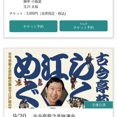
柳亭 小痴楽
玉川 太福
チケット：3,800円
（全席指定・税込)
ラルテ
チケット予約
チケット予約
9/20
古今亭菊之丞独演会