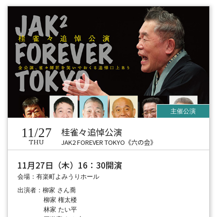
11/27
桂雀々追悼公演
JAK2 FOREVER TOKYO《六の会》
THU
11月27日（木）16：30開演
会場：有楽町よみうりホール
出演者：柳家 さん喬
柳家 権太楼
林家 たい平