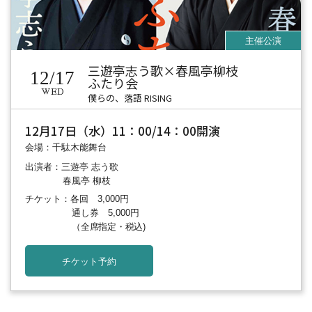
三遊亭志う歌×春風亭柳枝
12/17
ふたり会
WED
僕らの、落語 RISING
12月17日（水）11：00/14：00開演
会場：千駄木能舞台
出演者：三遊亭 志う歌
春風亭 柳枝
チケット：各回 3,000円
通し券 5,000円
（全席指定・税込)
チケット予約