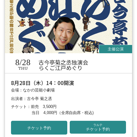
8/28
古今亭菊之丞独演会
らくご江戸めぐり
THU
8月28日（木）14：00開演
会場：なかの芸能小劇場
出演者：古今亭 菊之丞
チケット：前売 3,500円
当日 4,000円
（全席自由席・税込)
ラルテ
チケット予約
チケット予約