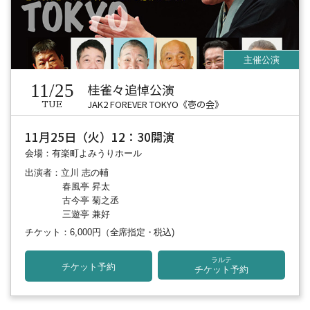
11/25
桂雀々追悼公演
JAK2 FOREVER TOKYO《壱の会》
TUE
11月25日（火）12：30開演
会場：有楽町よみうりホール
出演者：立川 志の輔
春風亭 昇太
古今亭 菊之丞
三遊亭 兼好
チケット：6,000円
（全席指定・税込)
ラルテ
チケット予約
チケット予約