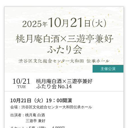
10/21
桃月庵白酒×三遊亭兼好
ふたり会 No.14
TUE
10月21日（火）19：00開演
会場：渋谷区文化総合センター大和田伝承ホール
出演者：桃月庵 白酒
三遊亭 兼好