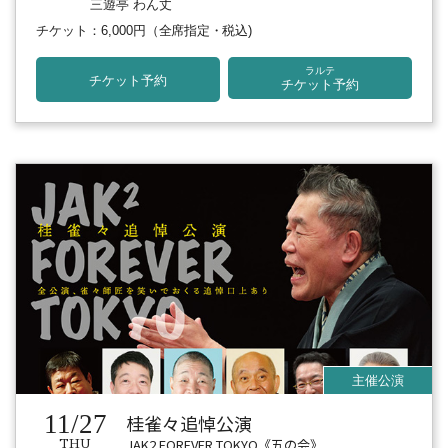
三遊亭 わん丈
チケット：6,000円
（全席指定・税込)
ラルテ
チケット予約
チケット予約
11/27
桂雀々追悼公演
JAK2 FOREVER TOKYO《五の会》
THU