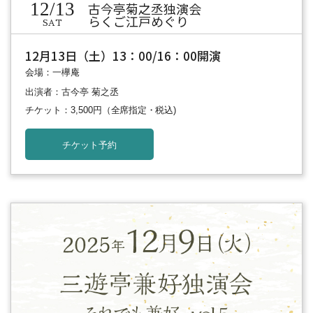
12/13
古今亭菊之丞独演会
らくご江戸めぐり
SAT
12月13日（土）13：00/16：00開演
会場：一欅庵
出演者：古今亭 菊之丞
チケット：3,500円
（全席指定・税込)
チケット予約