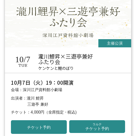
瀧川鯉昇×三遊亭兼好
10/7
ふたり会
TUE
ケンケンと鯉のぼり
10月7日（火）19：00開演
会場：深川江戸資料館小劇場
出演者：瀧川 鯉昇
三遊亭 兼好
チケット：4,000円
（全席指定・税込)
ラルテ
チケット予約
チケット予約