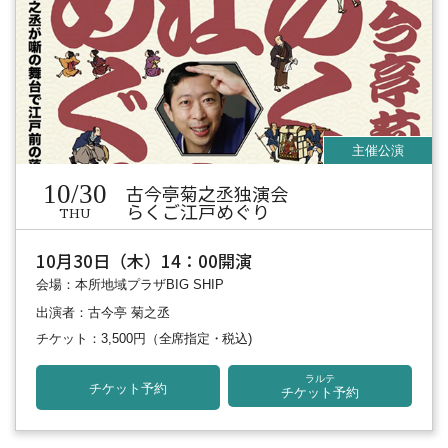
10/30
古今亭菊之丞独演会
らくご江戸めぐり
THU
10月30日（木）14：00開演
会場：本所地域プラザBIG SHIP
出演者：古今亭 菊之丞
チケット：3,500円
（全席指定・税込)
ラルテ
チケット予約
チケット予約