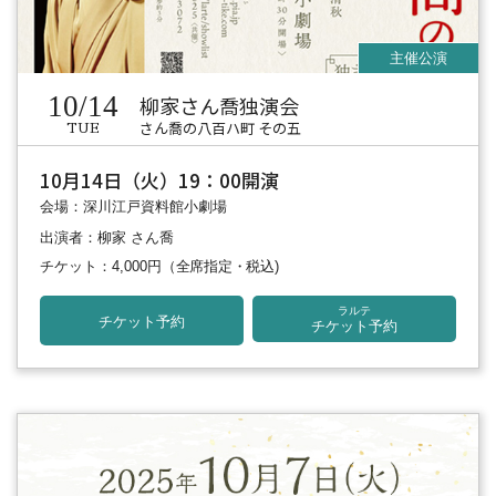
10/14
柳家さん喬独演会
さん喬の八百ハ町 その五
TUE
10月14日（火）19：00開演
会場：深川江戸資料館小劇場
出演者：柳家 さん喬
チケット：4,000円
（全席指定・税込)
ラルテ
チケット予約
チケット予約