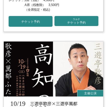
チケット：S席（1階） 4,000円
A席（桟敷階） 3,500円
（全席指定・税込)
ラルテ
チケット予約
チケット予約
10/19
三遊亭歌彦×三遊亭萬都