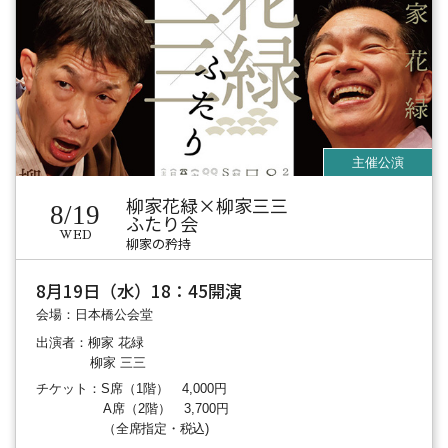
柳家花緑×柳家三三
8/19
ふたり会
WED
柳家の矜持
8月19日（水）18：45開演
会場：日本橋公会堂
出演者：柳家 花緑
柳家 三三
チケット：S席（1階） 4,000円
A席（2階） 3,700円
（全席指定・税込)