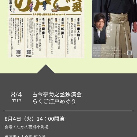
8/4
古今亭菊之丞独演会
らくご江戸めぐり
TUE
8月4日（火）14：00開演
会場：なかの芸能小劇場
出演者：古今亭 菊之丞