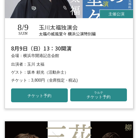
8/9
玉川太福独演会
太福の威風堂々 横浜公演特別編
SUN
8月9日（日）13：30開演
会場：横浜市開港記念会館
出演者：玉川 太福
ゲスト：坂本 頼光（活動弁士）
チケット：3,800円
（全席指定・税込)
ラルテ
チケット予約
チケット予約