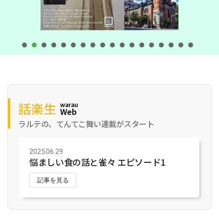
話楽生
warau
Web
ラルテの、てんてこ舞い連載がスタート
2025.06.29
悩ましい食の話と雀々 エピソード1
記事を見る