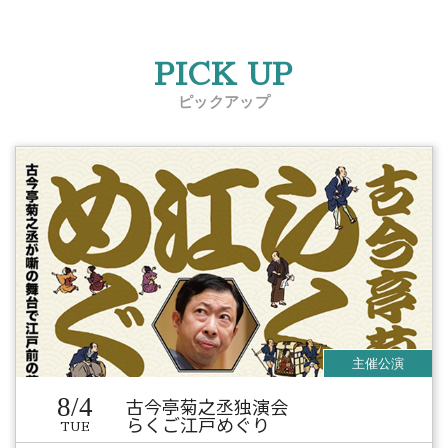
PICK UP
ピックアップ
8/4
古今亭菊之丞独演会
らくご江戸めぐり
TUE